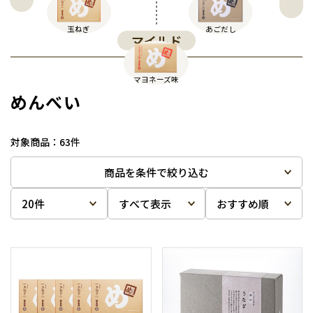
玉ねぎ
あごだし
マイルド
マヨネーズ味
めんべい
63
件
商品を条件で絞り込む