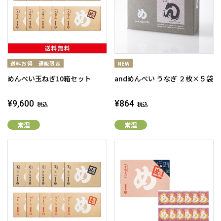
めんべい玉ねぎ10箱セット
andめんべい うなぎ ２枚×５袋
¥9,600
¥864
税込
税込
常温
常温