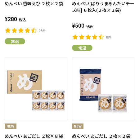
めんべい 香味えび ２枚×２袋
めんべい[ばりうまめんたいチー
ズ味] ６枚入(２枚×３袋)
¥280
税込
¥500
税込
18件
8件
常温
常温
めんべい あごだし ２枚×８袋
めんべい あごだし ２枚×２袋