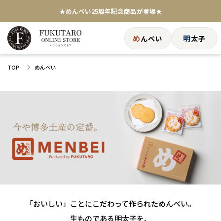
★めんべい25周年記念商品が登場★
【色々な味を試したい方へ】ポストイン！めんべい
め
明
んべい
太子
送料全国一律770円！10,800円以上で送料無料
TOP
めんべい
「おいしい」ことにこだわって作られためんべい。
生ものである明太子を、