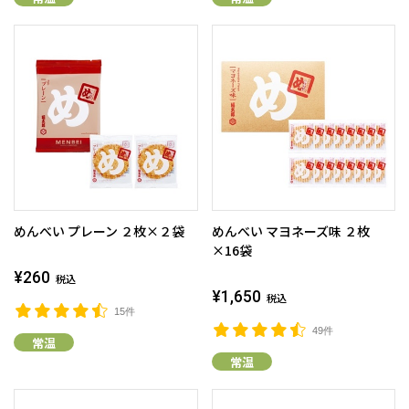
めんべい プレーン ２枚×２袋
めんべい マヨネーズ味 ２枚
×16袋
¥260
税込
¥1,650
税込
15件
49件
常温
常温