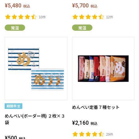
¥5,480
¥5,700
税込
税込
10件
12件
常温
常温
めんべい定番７種セット
めんべい(ボーダー柄) ２枚×３
袋
¥2,160
税込
29件
¥500
税込