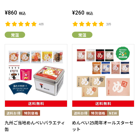
¥860
¥260
税込
税込
4件
3件
常温
常温
九州ご当地めんべいバラエティ
めんべい25周年オールスターセ
缶
ット