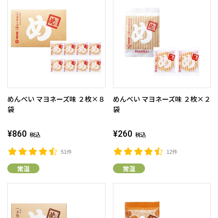
めんべい マヨネーズ味 ２枚×８
めんべい マヨネーズ味 ２枚×２
袋
袋
¥860
¥260
税込
税込
51件
12件
常温
常温