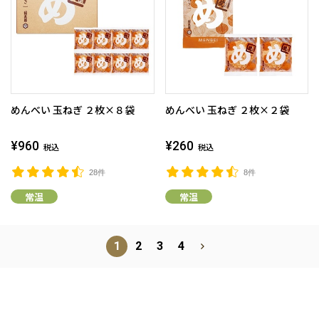
めんべい 玉ねぎ ２枚×８袋
めんべい 玉ねぎ ２枚×２袋
¥960
¥260
税込
税込
28件
8件
常温
常温
1
2
3
4