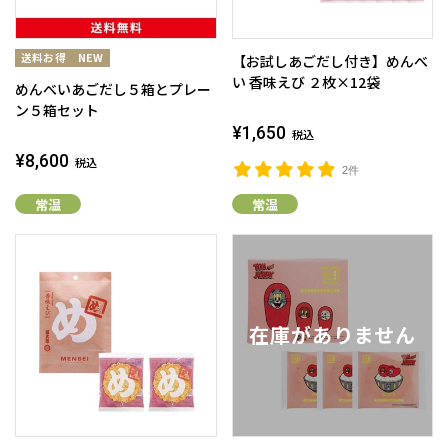
【お試しあごだし付き】めんべ
い 香味えび ２枚×12袋
めんべいあごだし５箱とプレー
ン５箱セット
¥1,650
税込
¥8,600
税込
2件
常温
常温