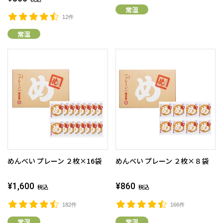
常温
12件
常温
めんべい プレーン ２枚×16袋
めんべい プレーン ２枚×８袋
¥1,600
¥860
税込
税込
182件
166件
常温
常温