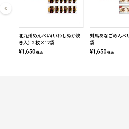
北九州めんべい(いわしぬか炊
対馬あなごめんべい
き入) ２枚×12袋
袋
¥1,650
¥1,650
税込
税込