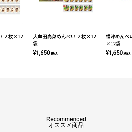
 ２枚×12
大牟田高菜めんべい ２枚×12
福津めんべい
袋
×12袋
¥1,650
¥1,650
税込
税込
Recommended
オススメ商品