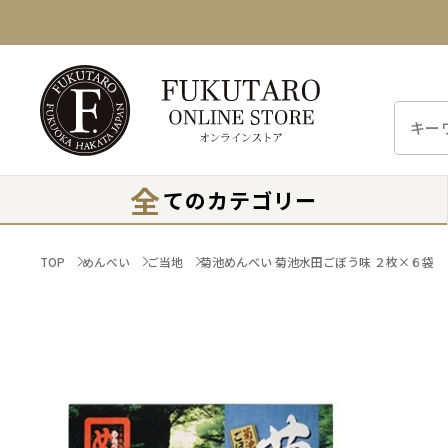
全
てのカテゴリー
TOP
めんべい
ご当地
菊池めんべい 菊池水田ごぼう味 ２枚×６袋