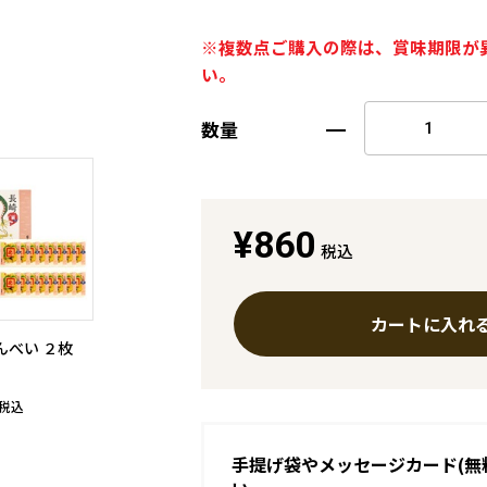
※複数点ご購入の際は、賞味期限が
い。
数量
¥860
税込
カートに入れ
んべい ２枚
税込
手提げ袋やメッセージカード(無