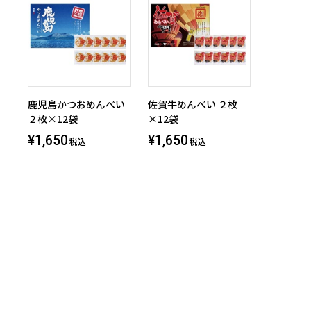
鹿児島かつおめんべい
佐賀牛めんべい ２枚
２枚×12袋
×12袋
¥1,650
¥1,650
税込
税込