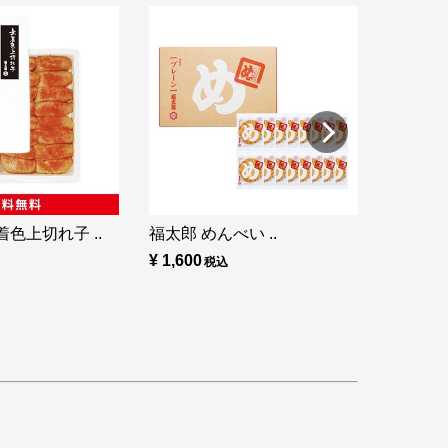
福太郎 め
¥ 860
色上切れ子 ..
福太郎 めんべい ..
¥ 1,600