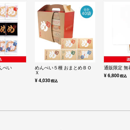
んべい
めんべい５種 おまとめＢＯ
通販限定 無着
Ｘ
¥ 6,800
¥ 4,030