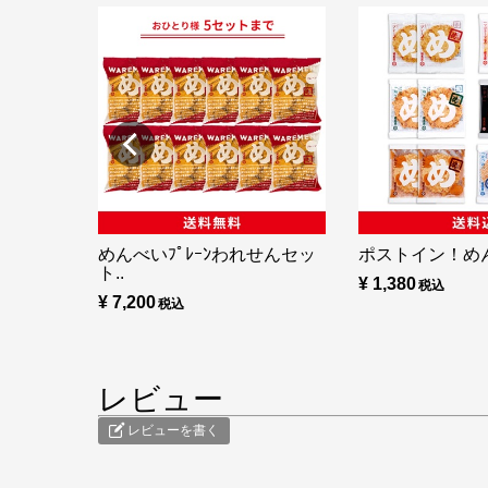
めんべいﾌﾟﾚｰﾝわれせんセッ
ポストイン！め
ト..
¥ 1,380
¥ 7,200
レビュー
レビューを書く