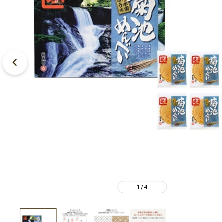
1
4
/