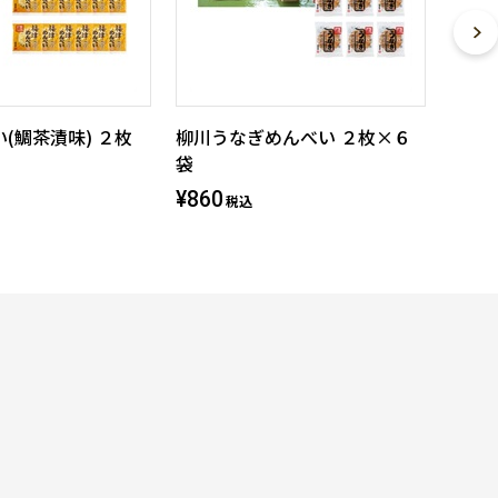
(鯛茶漬味) ２枚
柳川うなぎめんべい ２枚×６
袋
¥860
税込