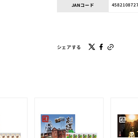
458210872
JANコード
シェアする