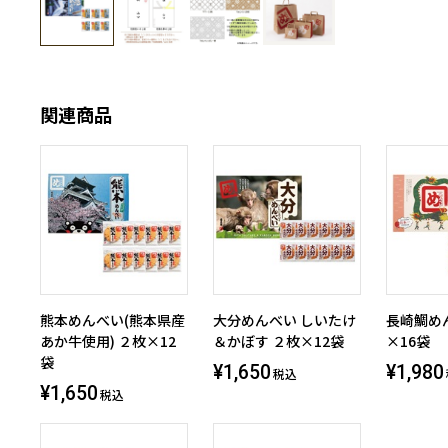
関連商品
熊本めんべい(熊本県産
大分めんべい しいたけ
長崎鯛め
あか牛使用) ２枚×12
＆かぼす ２枚×12袋
×16袋
袋
¥1,650
¥1,980
税込
¥1,650
税込