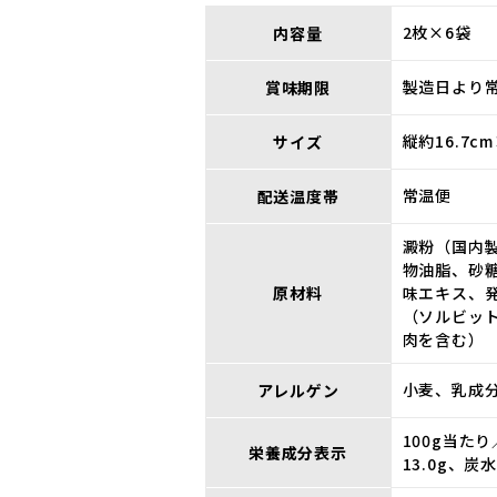
2枚×6袋
内容量
製造日より常
賞味期限
縦約16.7c
サイズ
常温便
配送温度帯
澱粉（国内
物油脂、砂
原材料
味エキス、
（ソルビッ
肉を含む）
小麦、乳成
アレルゲン
100g当たり
栄養成分表示
13.0g、炭