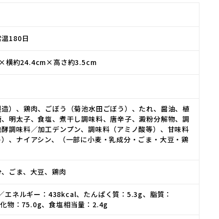
温180日
m×横約24.4cm×高さ約3.5cm
製造）、鶏肉、ごぼう（菊池水田ごぼう）、たれ、醤油、植
糖、明太子、食塩、煮干し調味料、唐辛子、澱粉分解物、調
発酵調味料／加工デンプン、調味料（アミノ酸等）、甘味料
ト）、ナイアシン、（一部に小麦・乳成分・ごま・大豆・鶏
分、ごま、大豆、鶏肉
／エネルギー：438kcal、たんぱく質：5.3g、脂質：
水化物：75.0g、食塩相当量：2.4g