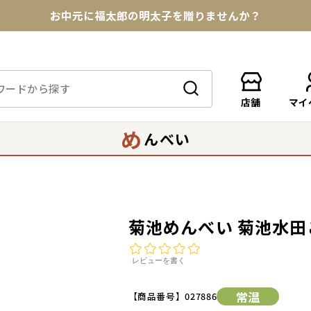
お中元に福太郎の明太子を贈りませんか？
★めんべい25周年記念商品が登場★
【色々な味を試したい方へ】ポストイン！めんべい
店舗
マイ
送料全国一律770円！10,800円以上で送料無料
め
んべい
菊池めんべい 菊池水田
レビューを書く
常温
【商品番号】
027886