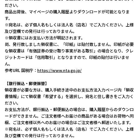
ださい。
商品出荷後、マイページの購入履歴よりダウンロードが可能となりま
す。
※宛名は、必ず個人名もしくは法人名（店名）でご入力ください。上様
及び空欄での発行は行っておりません。
※領収書にはお支払い方法が明記されます。
尚、発行致しました領収書に、「印紙」は貼付致しません。印紙が必要
な領収書は「有価証券の受け取り事実がある取引」の場合となり、クレ
ジットカードは「信用取引」となりますので、印紙の貼付は行いませ
ん。
参考URL 国税庁：
https://www.nta.go.jp/
【銀行振込・郵便振替】
領収書が必要な方は、購入手続き途中のお支払方法入力ページ内「領収
書情報」にて領収書「希望する」を選択し、宛名と但し書きをご入力く
ださい。
お支払方法が、銀行振込・郵便振込の場合は、購入履歴からのダウンロ
ードができません。ご注文者様へお届けの商品がある場合はお荷物へ同
梱、ご注文者様以外へのお届けの場合はご注文者様へ郵送いたします。
※宛名は、必ず個人名もしくは法人名（店名）でご入力ください。上様
及び空欄での発行は行っておりません。