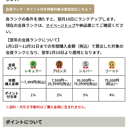
会員ランク・ポイント付与特典対象の直営店はこちら
各ランクの条件を満たすと、翌月10日にランクアップします。
現在の会員ランクは、
や納品書にてご確認くださ
マイページトップ
い。
【翌年の会員ランクについて】
1月1日～12月31日までの年間購入金額（税込）で算出した対象の
会員ランクとなり、翌年1月10日より適用となります。
会員
ランク
レギュラー
ブロンズ
シルバー
ゴールド
年間
7,500円～
30,000円～
75,000円
～7,499円
(税込)
購入金額
29,999円
(税込)
74,999円
(税込)
(税込)～
ポイント
1％
2％
3％
4％
付与率
※送料・代引き手数料はご購入金額に含まれません。
ポイントについて