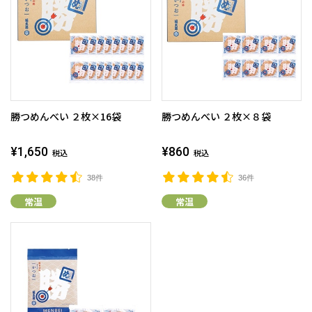
勝つめんべい ２枚×16袋
勝つめんべい ２枚×８袋
¥1,650
¥860
税込
税込
38件
36件
常温
常温