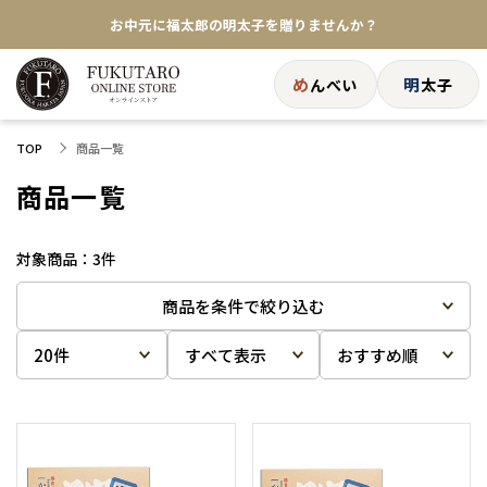
お中元に福太郎の明太子を贈りませんか？
★めんべい25周年記念商品が登場★
め
明
んべい
太子
【色々な味を試したい方へ】ポストイン！めんべい
商品一覧
TOP
送料全国一律770円！10,800円以上で送料無料
商品一覧
3
件
商品を条件で絞り込む