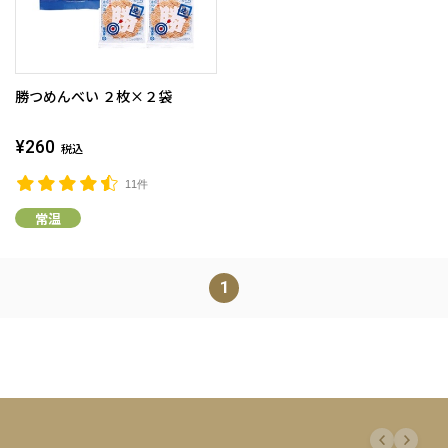
勝つめんべい ２枚×２袋
¥260
税込
11件
常温
1