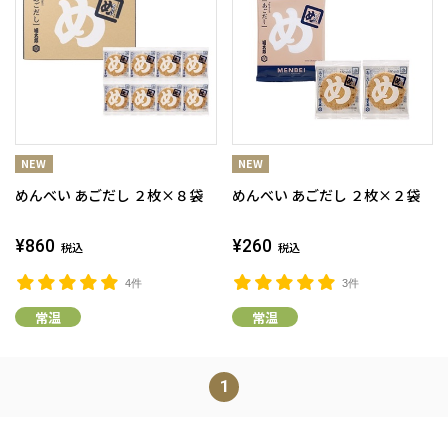
めんべい あごだし ２枚×８袋
めんべい あごだし ２枚×２袋
¥860
¥260
税込
税込
4件
3件
常温
常温
1