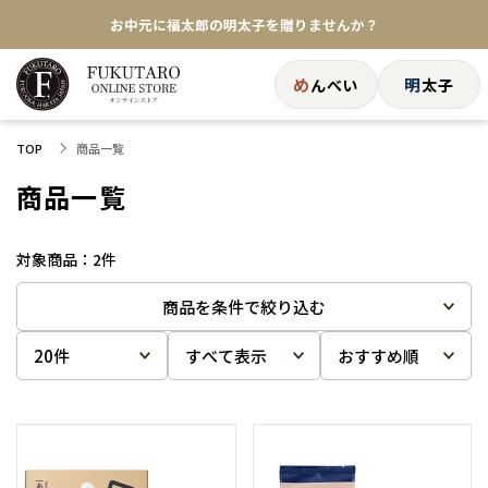
お中元に福太郎の明太子を贈りませんか？
★めんべい25周年記念商品が登場★
め
明
んべい
太子
【色々な味を試したい方へ】ポストイン！めんべい
商品一覧
TOP
送料全国一律770円！10,800円以上で送料無料
商品一覧
2
件
商品を条件で絞り込む