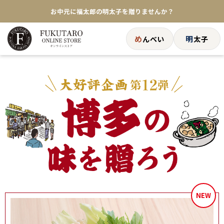
お中元に福太郎の明太子を贈りませんか？
★めんべい25周年記念商品が登場★
め
明
んべい
太子
【色々な味を試したい方へ】ポストイン！めんべい
送料全国一律770円！10,800円以上で送料無料
NEW