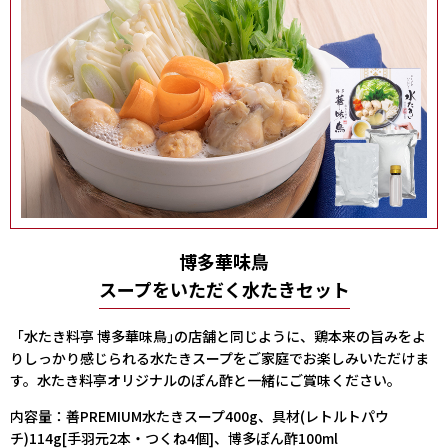
博多華味鳥
スープをいただく水たきセット
「水たき料亭 博多華味鳥｣の店舗と同じように、鶏本来の旨みをよ
りしっかり感じられる水たきスープをご家庭でお楽しみいただけま
す。水たき料亭オリジナルのぽん酢と一緒にご賞味ください。
内容量：善PREMIUM水たきスープ400g、具材(レトルトパウ
チ)114g[手羽元2本・つくね4個]、博多ぽん酢100ml