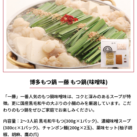
博多もつ鍋 一藤 もつ鍋(味噌味)
「一藤」一番人気のもつ鍋味噌味は、コクと深みのあるスープが特
徴。更に国産黒毛和牛の大ぶりの小腸のみを厳選しています。こだ
わりのもつ鍋をぜひご家庭でお楽しみください。
内容量：2～3人前 黒毛和牛もつ(300g×1パック)、濃縮味噌スープ
(380cc×1パック)、チャンポン麺(200g×2玉)、薬味セット(柚子胡
椒、胡麻、鷹の爪)