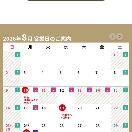
当サイトにおいてのご購入には会員登録が必要になります。
※ログインには、会員登録時に入力したメールアドレスおよびパスワード
が必要になります。
8
1．入会費・年会費は無料です。
2026年
月 営業日のご案内
2．会員登録及び、購入手続きをもって本規約に同意したものとみなしま
す。
日
月
火
水
木
金
土
3．登録手続きの際は、予め注意事項をよくご確認いただき、正確な情報
1
をご入力ください。
4．会員情報は自らの責任において登録し、記入漏れや誤りにより、会員
に損害が生じたとしても、当社は一切の責任を負わないものとしま
2
3
4
5
6
7
8
す。
5．会員は、当サイトの会員として有する権利を第三者に譲渡若しくは使
用させる、売買、名義変更、質権の設定その他の担保に供する等の行
9
10
11
12
13
14
15
為はできないものとします。
【会員のみなさまから提供された個人情報管理および利用目的】
16
17
18
19
20
21
22
当サイトを利用するにあたって、会員の住所、電話番号、メールアドレ
ス、購入履歴などの大切な個人情報がネットサーバ上に登録されますが、
当社は、当社の個人情報保護方針に従い、その個人情報を適切かつ確実に
23/
24/
25
26
27
28
29
管理するものとし、法令などにより開示が求められる場合を除き、開示し
30