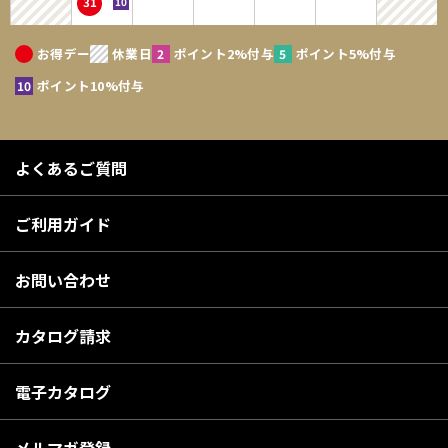
31
ないものとします。個人情報は、お問い合せについての返信・連絡、メー
ルマガジン配布、当サイトからの案内、購入商品の発送のために利用する
お得デー
休業日
ポイント2%付与
ポイント5%付与
ことを目的とします。なお、チャートなど一個人が特定できない範囲で集
計する場合があります。当サイトの個人情報保護方針については、「個人
ポイント10%付与
情報の保護」をご確認ださい。
第2条 会員登録の拒絶
よくあるご質問
1．会員登録の申し込みに際し、架空の人物を登録した場合、本人以外の
第三者の会員登録をした場合、過去に会員除名処分を受けたことがあ
ご利用ガイド
る場合等、当社が不適当と判断した時は、会員登録を拒絶できるもの
とします。
お問い合わせ
2．当社が一度承認した会員であっても、事後に前述のいずれかであるこ
とが判明した場合は、ただちに承認を取り消せるものとします。
カタログ請求
第3条 IDおよびパスワードの管理
電子カタログ
1．IDおよびパスワードは、第三者に知られることがないように他のWEB
サービス等と共有にはせず、会員自身が責任を持って管理してくださ
い。
メルマガ登録