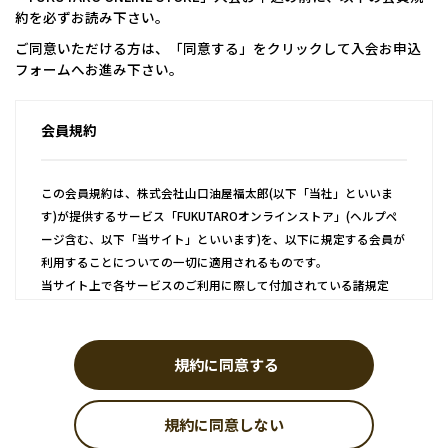
約を必ずお読み下さい。
ご同意いただける方は、「同意する」をクリックして入会お申込
フォームへお進み下さい。
会員規約
この会員規約は、株式会社山口油屋福太郎(以下「当社」といいま
す)が提供するサービス「FUKUTAROオンラインストア」(ヘルプペ
ージ含む、以下「当サイト」といいます)を、以下に規定する会員が
利用することについての一切に適用されるものです。
当サイト上で各サービスのご利用に際して付加されている諸規定
は、本規約の一部を構成しており、それらすべてを含めたものが利
用規約となっております。（ただし、一部他社サイトとリンクする
サービスについては、当サイトのサポート範囲外となるため、各リ
規約に同意する
ンク先の規約に従うものとします）
規約に同意しない
第1条 会員登録