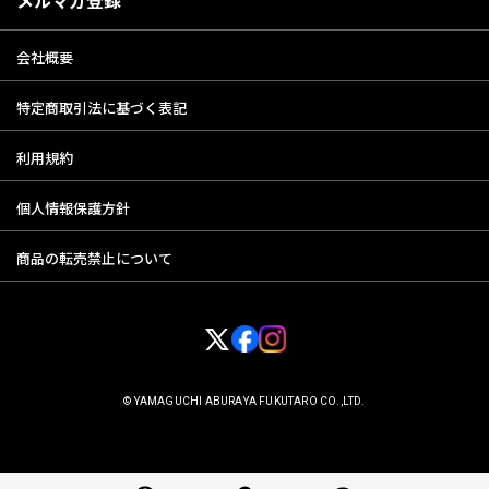
2．会員登録をいただいた方以外の第三者に利用されたことによって当該
会員に生じた損害については、弊社は一切の責任を負わないものとし
会社概要
ます。
3．会員は自己のIDまたはパスワードを失念した場合は、直ちに当社に申
特定商取引法に基づく表記
し出るものとし、当社の指示に従うものとします。又、当該IDおよび
パスワードによりなされた当ウェブサイトの利用は、当該会員により
なされたものとみなします。
利用規約
個人情報保護方針
第4条 会員情報の変更
商品の転売禁止について
1．会員は、住所、電話番号その他会員登録の届出内容に変更があった場
合は、当サイト所定の方法において登録情報の変更手続きを行ってく
ださい。
2．前項の届出がなかったことで会員が不利益を被ったとしても、当社は
一切その責任を負わないものとします。
© YAMAGUCHI ABURAYA FUKUTARO CO.,LTD.
第5条 会員情報の削除
当社が定める以下の基準により、事前に通知することなく、会員情報を削
除し、退会となります。