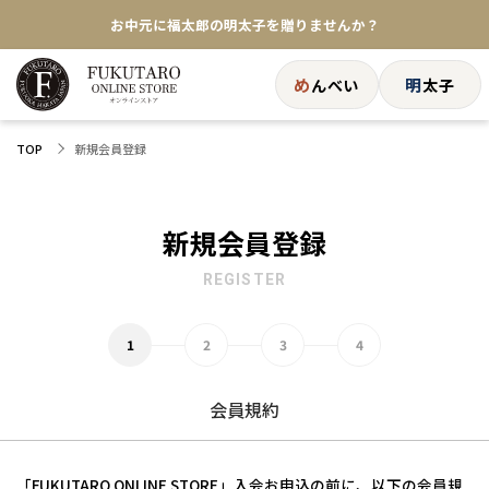
お中元に福太郎の明太子を贈りませんか？
★めんべい25周年記念商品が登場★
め
明
んべい
太子
【色々な味を試したい方へ】ポストイン！めんべい
新規会員登録
TOP
送料全国一律770円！10,800円以上で送料無料
新規会員登録
REGISTER
会員規約
「FUKUTARO ONLINE STORE」入会お申込の前に、以下の会員規