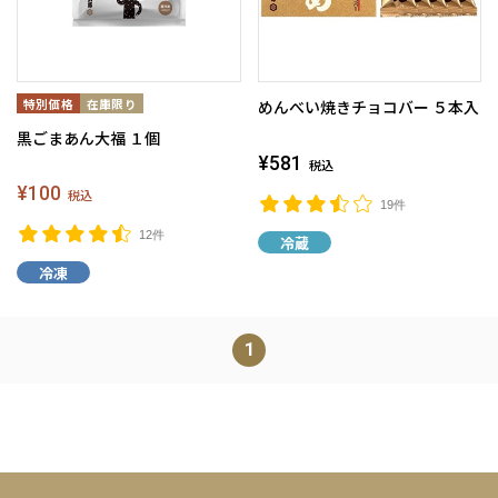
めんべい焼きチョコバー ５本入
黒ごまあん大福 １個
¥581
税込
¥100
税込
19件
12件
冷蔵
冷凍
1