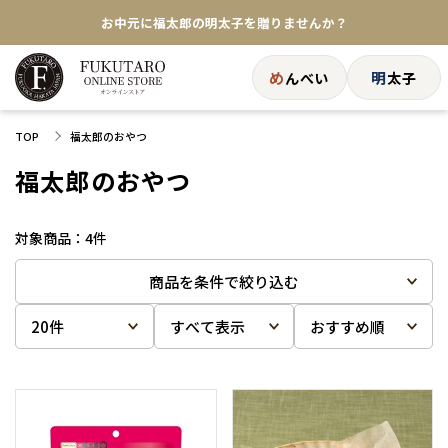
お中元に福太郎の明太子を贈りませんか？
★めんべい25周年記念商品が登場★
め
明
んべい
太子
【色々な味を試したい方へ】ポストイン！めんべい
TOP
福太郎のおやつ
送料全国一律770円！10,800円以上で送料無料
福太郎のおやつ
4
件
商品を条件で絞り込む