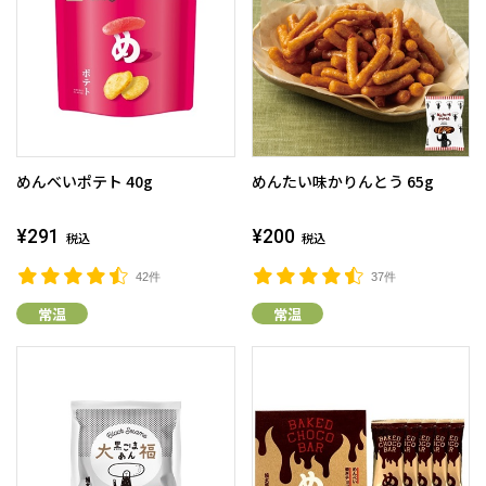
めんべいポテト 40g
めんたい味かりんとう 65g
¥291
¥200
税込
税込
42件
37件
常温
常温