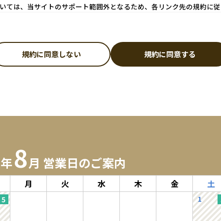
いては、当サイトのサポート範囲外となるため、各リンク先の規約に従
規約に同意しない
規約に同意する
なります。
ドレスおよびパスワードが必要になります。
意したものとみなします。
認いただき、正確な情報をご入力ください。
漏れや誤りにより、会員に損害が生じたとしても、当社は一切の責任を負わな
第三者に譲渡若しくは使用させる、売買、名義変更、質権の設定その他の担保
8
よび利用目的】
6年
月 営業日のご案内
話番号、メールアドレス、購入履歴などの大切な個人情報がネットサーバ上に
月
火
水
木
金
土
ものとし、法令などにより開示が求められる場合を除き、開示しないものとし
購入商品の発送のために利用することを目的とします。なお、チャートなど一
1
個人情報の保護」をご確認ださい。