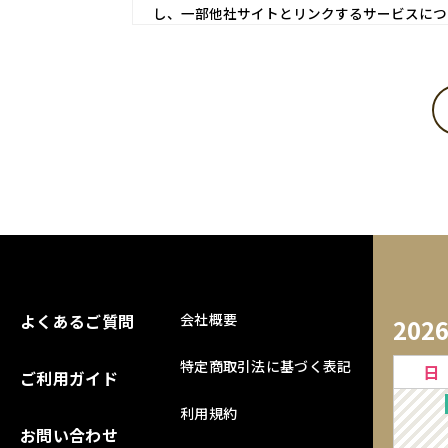
し、一部他社サイトとリンクするサービスにつ
第1条 会員登録
当サイトにおいてのご購入には会員登録が必要に
※ログインには、会員登録時に入力したメールア
1．入会費・年会費は無料です。
2．会員登録及び、購入手続きをもって本規約に同
3．登録手続きの際は、予め注意事項をよくご確
4．会員情報は自らの責任において登録し、記入
5．会員は、当サイトの会員として有する権利を
よくあるご質問
【会員のみなさまから提供された個人情報管理お
会社概要
202
当サイトを利用するにあたって、会員の住所、電
特定商取引法に基づく表記
日
に従い、その個人情報を適切かつ確実に管理する
ご利用ガイド
絡、メールマガジン配布、当サイトからの案内、
利用規約
す。当サイトの個人情報保護方針については、「
お問い合わせ