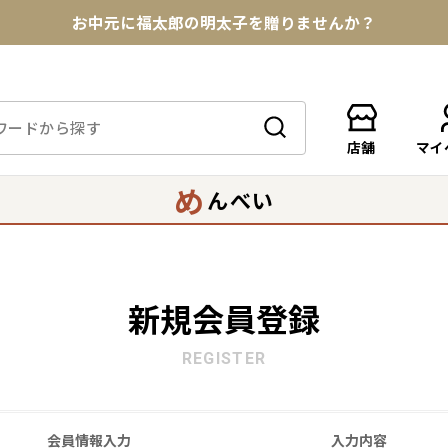
お中元に福太郎の明太子を贈りませんか？
★めんべい25周年記念商品が登場★
【色々な味を試したい方へ】ポストイン！めんべい
店舗
マイ
送料全国一律770円！10,800円以上で送料無料
め
んべい
新規会員登録
REGISTER
会員情報入力
入力内容