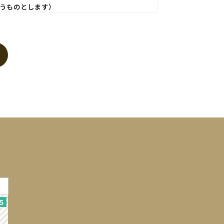
うものとします）
いものとします。
に供する等の行為はできないものとします。
登録されますが、当社は、当社の個人情報保護方針
ます。個人情報は、お問い合せについての返信・連
個人が特定できない範囲で集計する場合がありま