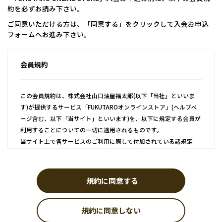
約を必ずお読み下さい。
ご同意いただける方は、「同意する」をクリックして入会お申込
フォームへお進み下さい。
会員規約
この会員規約は、株式会社山口油屋福太郎(以下「当社」といいま
す)が提供するサービス「FUKUTAROオンラインストア」(ヘルプペ
ージ含む、以下「当サイト」といいます)を、以下に規定する会員が
利用することについての一切に適用されるものです。
当サイト上で各サービスのご利用に際して付加されている諸規定
は、本規約の一部を構成しており、それらすべてを含めたものが利
用規約となっております。（ただし、一部他社サイトとリンクする
サービスについては、当サイトのサポート範囲外となるため、各リ
規約に同意する
ンク先の規約に従うものとします）
規約に同意しない
第1条 会員登録