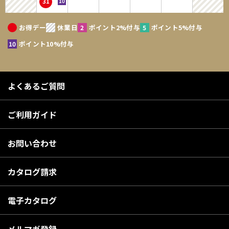
31
ないものとします。個人情報は、お問い合せについての返信・連絡、メー
ルマガジン配布、当サイトからの案内、購入商品の発送のために利用する
お得デー
休業日
ポイント2%付与
ポイント5%付与
ことを目的とします。なお、チャートなど一個人が特定できない範囲で集
計する場合があります。当サイトの個人情報保護方針については、「個人
ポイント10%付与
情報の保護」をご確認ださい。
第2条 会員登録の拒絶
よくあるご質問
1．会員登録の申し込みに際し、架空の人物を登録した場合、本人以外の
第三者の会員登録をした場合、過去に会員除名処分を受けたことがあ
ご利用ガイド
る場合等、当社が不適当と判断した時は、会員登録を拒絶できるもの
とします。
お問い合わせ
2．当社が一度承認した会員であっても、事後に前述のいずれかであるこ
とが判明した場合は、ただちに承認を取り消せるものとします。
カタログ請求
第3条 IDおよびパスワードの管理
電子カタログ
1．IDおよびパスワードは、第三者に知られることがないように他のWEB
サービス等と共有にはせず、会員自身が責任を持って管理してくださ
い。
メルマガ登録