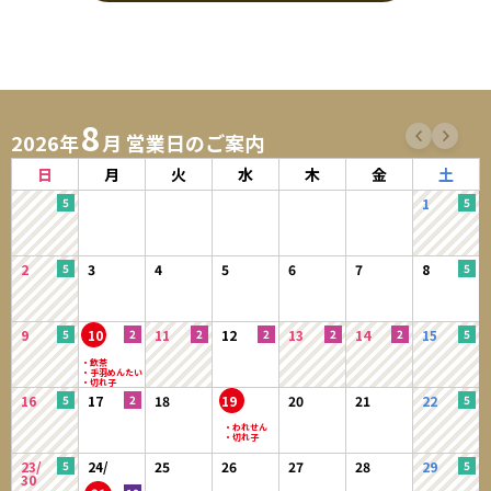
当サイトにおいてのご購入には会員登録が必要になります。
※ログインには、会員登録時に入力したメールアドレスおよびパスワード
が必要になります。
8
1．入会費・年会費は無料です。
2026年
月 営業日のご案内
2．会員登録及び、購入手続きをもって本規約に同意したものとみなしま
す。
日
月
火
水
木
金
土
3．登録手続きの際は、予め注意事項をよくご確認いただき、正確な情報
1
をご入力ください。
4．会員情報は自らの責任において登録し、記入漏れや誤りにより、会員
に損害が生じたとしても、当社は一切の責任を負わないものとしま
2
3
4
5
6
7
8
す。
5．会員は、当サイトの会員として有する権利を第三者に譲渡若しくは使
用させる、売買、名義変更、質権の設定その他の担保に供する等の行
9
10
11
12
13
14
15
為はできないものとします。
【会員のみなさまから提供された個人情報管理および利用目的】
16
17
18
19
20
21
22
当サイトを利用するにあたって、会員の住所、電話番号、メールアドレ
ス、購入履歴などの大切な個人情報がネットサーバ上に登録されますが、
当社は、当社の個人情報保護方針に従い、その個人情報を適切かつ確実に
23/
24/
25
26
27
28
29
管理するものとし、法令などにより開示が求められる場合を除き、開示し
30