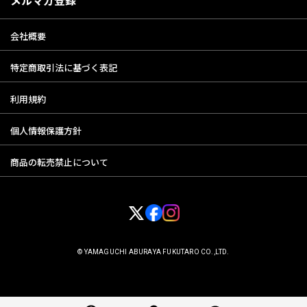
2．会員登録をいただいた方以外の第三者に利用されたことによって当該
会員に生じた損害については、弊社は一切の責任を負わないものとし
会社概要
ます。
3．会員は自己のIDまたはパスワードを失念した場合は、直ちに当社に申
特定商取引法に基づく表記
し出るものとし、当社の指示に従うものとします。又、当該IDおよび
パスワードによりなされた当ウェブサイトの利用は、当該会員により
なされたものとみなします。
利用規約
個人情報保護方針
第4条 会員情報の変更
商品の転売禁止について
1．会員は、住所、電話番号その他会員登録の届出内容に変更があった場
合は、当サイト所定の方法において登録情報の変更手続きを行ってく
ださい。
2．前項の届出がなかったことで会員が不利益を被ったとしても、当社は
一切その責任を負わないものとします。
© YAMAGUCHI ABURAYA FUKUTARO CO.,LTD.
第5条 会員情報の削除
当社が定める以下の基準により、事前に通知することなく、会員情報を削
除し、退会となります。