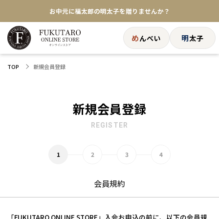
お中元に福太郎の明太子を贈りませんか？
★めんべい25周年記念商品が登場★
め
明
んべい
太子
【色々な味を試したい方へ】ポストイン！めんべい
新規会員登録
TOP
送料全国一律770円！10,800円以上で送料無料
新規会員登録
REGISTER
会員規約
「FUKUTARO ONLINE STORE」入会お申込の前に、以下の会員規