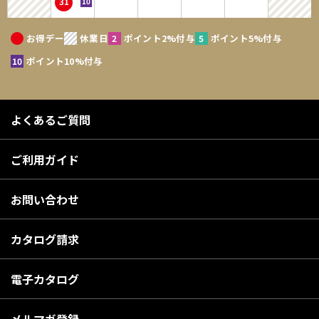
31
ないものとします。個人情報は、お問い合せについての返信・連絡、メー
ルマガジン配布、当サイトからの案内、購入商品の発送のために利用する
お得デー
休業日
ポイント2%付与
ポイント5%付与
ことを目的とします。なお、チャートなど一個人が特定できない範囲で集
計する場合があります。当サイトの個人情報保護方針については、「個人
ポイント10%付与
情報の保護」をご確認ださい。
第2条 会員登録の拒絶
よくあるご質問
1．会員登録の申し込みに際し、架空の人物を登録した場合、本人以外の
第三者の会員登録をした場合、過去に会員除名処分を受けたことがあ
ご利用ガイド
る場合等、当社が不適当と判断した時は、会員登録を拒絶できるもの
とします。
お問い合わせ
2．当社が一度承認した会員であっても、事後に前述のいずれかであるこ
とが判明した場合は、ただちに承認を取り消せるものとします。
カタログ請求
第3条 IDおよびパスワードの管理
電子カタログ
1．IDおよびパスワードは、第三者に知られることがないように他のWEB
サービス等と共有にはせず、会員自身が責任を持って管理してくださ
い。
メルマガ登録