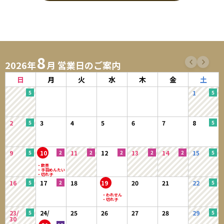
当サイトにおいてのご購入には会員登録が必要になります。
※ログインには、会員登録時に入力したメールアドレスおよびパスワード
が必要になります。
8
1．入会費・年会費は無料です。
2026年
月 営業日のご案内
2．会員登録及び、購入手続きをもって本規約に同意したものとみなしま
す。
日
月
火
水
木
金
土
3．登録手続きの際は、予め注意事項をよくご確認いただき、正確な情報
1
をご入力ください。
4．会員情報は自らの責任において登録し、記入漏れや誤りにより、会員
に損害が生じたとしても、当社は一切の責任を負わないものとしま
2
3
4
5
6
7
8
す。
5．会員は、当サイトの会員として有する権利を第三者に譲渡若しくは使
用させる、売買、名義変更、質権の設定その他の担保に供する等の行
9
10
11
12
13
14
15
為はできないものとします。
【会員のみなさまから提供された個人情報管理および利用目的】
16
17
18
19
20
21
22
当サイトを利用するにあたって、会員の住所、電話番号、メールアドレ
ス、購入履歴などの大切な個人情報がネットサーバ上に登録されますが、
当社は、当社の個人情報保護方針に従い、その個人情報を適切かつ確実に
23/
24/
25
26
27
28
29
管理するものとし、法令などにより開示が求められる場合を除き、開示し
30