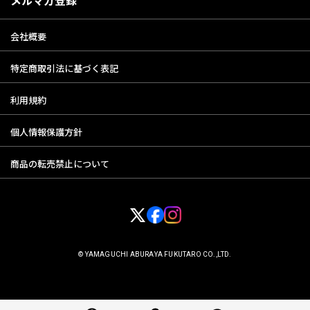
2．会員登録をいただいた方以外の第三者に利用されたことによって当該
会員に生じた損害については、弊社は一切の責任を負わないものとし
会社概要
ます。
3．会員は自己のIDまたはパスワードを失念した場合は、直ちに当社に申
特定商取引法に基づく表記
し出るものとし、当社の指示に従うものとします。又、当該IDおよび
パスワードによりなされた当ウェブサイトの利用は、当該会員により
なされたものとみなします。
利用規約
個人情報保護方針
第4条 会員情報の変更
商品の転売禁止について
1．会員は、住所、電話番号その他会員登録の届出内容に変更があった場
合は、当サイト所定の方法において登録情報の変更手続きを行ってく
ださい。
2．前項の届出がなかったことで会員が不利益を被ったとしても、当社は
一切その責任を負わないものとします。
© YAMAGUCHI ABURAYA FUKUTARO CO.,LTD.
第5条 会員情報の削除
当社が定める以下の基準により、事前に通知することなく、会員情報を削
除し、退会となります。