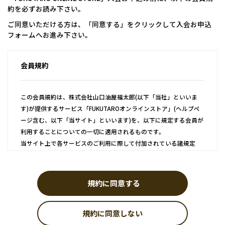
約を必ずお読み下さい。
ご同意いただける方は、「同意する」をクリックして入会お申込
フォームへお進み下さい。
会員規約
この会員規約は、株式会社山口油屋福太郎(以下「当社」といいま
す)が提供するサービス「FUKUTAROオンラインストア」(ヘルプペ
ージ含む、以下「当サイト」といいます)を、以下に規定する会員が
利用することについての一切に適用されるものです。
当サイト上で各サービスのご利用に際して付加されている諸規定
は、本規約の一部を構成しており、それらすべてを含めたものが利
用規約となっております。（ただし、一部他社サイトとリンクする
サービスについては、当サイトのサポート範囲外となるため、各リ
規約に同意する
ンク先の規約に従うものとします）
規約に同意しない
第1条 会員登録