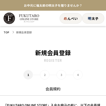
お中元に福太郎の明太子を贈りませんか？
★めんべい25周年記念商品が登場★
め
明
んべい
太子
【色々な味を試したい方へ】ポストイン！めんべい
新規会員登録
TOP
送料全国一律770円！10,800円以上で送料無料
新規会員登録
REGISTER
会員規約
「FUKUTARO ONLINE STORE」入会お申込の前に、以下の会員規