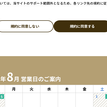
いては、当サイトのサポート範囲外となるため、各リンク先の規約に従
規約に同意しない
規約に同意する
なります。
ドレスおよびパスワードが必要になります。
意したものとみなします。
認いただき、正確な情報をご入力ください。
漏れや誤りにより、会員に損害が生じたとしても、当社は一切の責任を負わな
第三者に譲渡若しくは使用させる、売買、名義変更、質権の設定その他の担保
8
よび利用目的】
6年
月 営業日のご案内
話番号、メールアドレス、購入履歴などの大切な個人情報がネットサーバ上に
月
火
水
木
金
土
ものとし、法令などにより開示が求められる場合を除き、開示しないものとし
購入商品の発送のために利用することを目的とします。なお、チャートなど一
1
個人情報の保護」をご確認ださい。