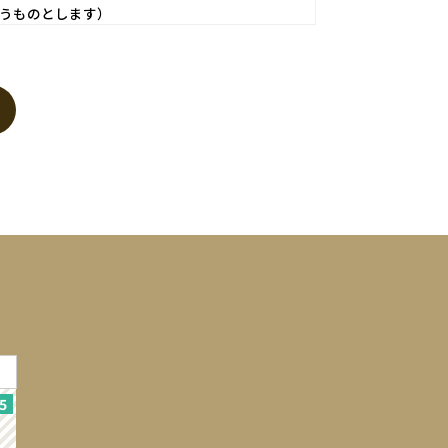
うものとします）
いものとします。
に供する等の行為はできないものとします。
登録されますが、当社は、当社の個人情報保護方針
ます。個人情報は、お問い合せについての返信・連
個人が特定できない範囲で集計する場合がありま