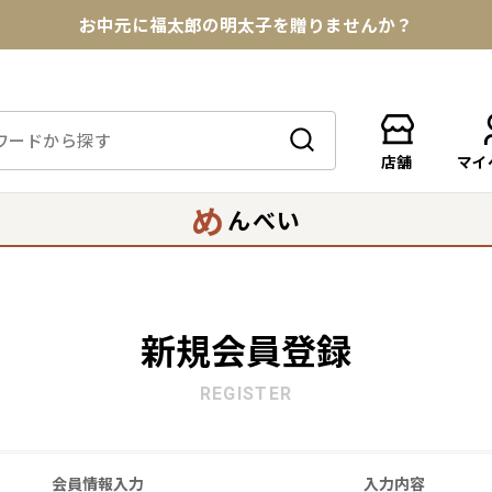
お中元に福太郎の明太子を贈りませんか？
★めんべい25周年記念商品が登場★
【色々な味を試したい方へ】ポストイン！めんべい
店舗
マイ
送料全国一律770円！10,800円以上で送料無料
め
んべい
新規会員登録
REGISTER
会員情報入力
入力内容