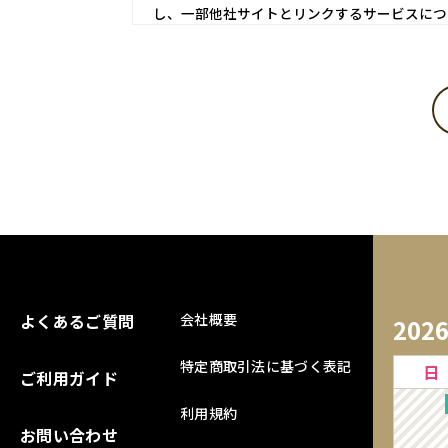
し、一部他社サイトとリンクするサービスにつ
第1条 会員登録
当サイトにおいてのご購入には会員登録が必要に
※ログインには、会員登録時に入力したメールア
1．入会費・年会費は無料です。
2．会員登録及び、購入手続きをもって本規約に同
3．登録手続きの際は、予め注意事項をよくご確
4．会員情報は自らの責任において登録し、記入
5．会員は、当サイトの会員として有する権利を
よくあるご質問
【会員のみなさまから提供された個人情報管理お
会社概要
202
当サイトを利用するにあたって、会員の住所、電
特定商取引法に基づく表記
日
に従い、その個人情報を適切かつ確実に管理する
ご利用ガイド
絡、メールマガジン配布、当サイトからの案内、
利用規約
す。当サイトの個人情報保護方針については、「
お問い合わせ