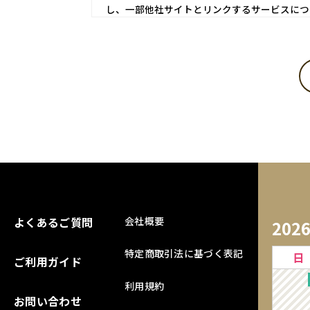
し、一部他社サイトとリンクするサービスにつ
第1条 会員登録
当サイトにおいてのご購入には会員登録が必要に
※ログインには、会員登録時に入力したメールア
1．入会費・年会費は無料です。
2．会員登録及び、購入手続きをもって本規約に同
3．登録手続きの際は、予め注意事項をよくご確
4．会員情報は自らの責任において登録し、記入
5．会員は、当サイトの会員として有する権利を
よくあるご質問
【会員のみなさまから提供された個人情報管理お
会社概要
202
当サイトを利用するにあたって、会員の住所、電
特定商取引法に基づく表記
日
に従い、その個人情報を適切かつ確実に管理する
ご利用ガイド
絡、メールマガジン配布、当サイトからの案内、
利用規約
す。当サイトの個人情報保護方針については、「
お問い合わせ