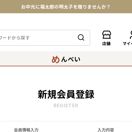
お中元に福太郎の明太子を贈りませんか？
★めんべい25周年記念商品が登場★
【色々な味を試したい方へ】ポストイン！めんべい
店舗
マイ
送料全国一律770円！10,800円以上で送料無料
め
んべい
新規会員登録
REGISTER
会員情報入力
入力内容