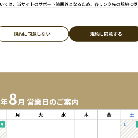
いては、当サイトのサポート範囲外となるため、各リンク先の規約に従
規約に同意しない
規約に同意する
なります。
ドレスおよびパスワードが必要になります。
意したものとみなします。
認いただき、正確な情報をご入力ください。
漏れや誤りにより、会員に損害が生じたとしても、当社は一切の責任を負わな
第三者に譲渡若しくは使用させる、売買、名義変更、質権の設定その他の担保
8
よび利用目的】
6年
月 営業日のご案内
話番号、メールアドレス、購入履歴などの大切な個人情報がネットサーバ上に
月
火
水
木
金
土
ものとし、法令などにより開示が求められる場合を除き、開示しないものとし
購入商品の発送のために利用することを目的とします。なお、チャートなど一
1
個人情報の保護」をご確認ださい。