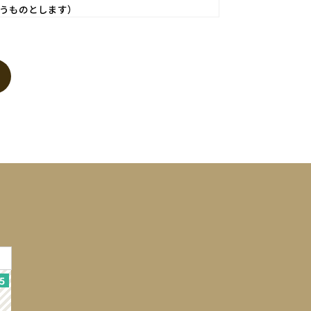
うものとします）
いものとします。
に供する等の行為はできないものとします。
登録されますが、当社は、当社の個人情報保護方針
ます。個人情報は、お問い合せについての返信・連
個人が特定できない範囲で集計する場合がありま