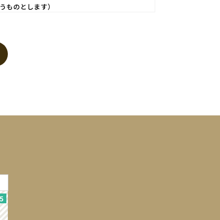
うものとします）
いものとします。
に供する等の行為はできないものとします。
登録されますが、当社は、当社の個人情報保護方針
ます。個人情報は、お問い合せについての返信・連
個人が特定できない範囲で集計する場合がありま