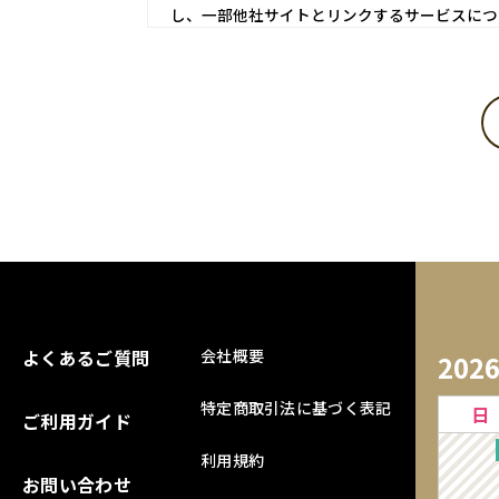
し、一部他社サイトとリンクするサービスにつ
第1条 会員登録
当サイトにおいてのご購入には会員登録が必要に
※ログインには、会員登録時に入力したメールア
1．入会費・年会費は無料です。
2．会員登録及び、購入手続きをもって本規約に同
3．登録手続きの際は、予め注意事項をよくご確
4．会員情報は自らの責任において登録し、記入
5．会員は、当サイトの会員として有する権利を
よくあるご質問
【会員のみなさまから提供された個人情報管理お
会社概要
202
当サイトを利用するにあたって、会員の住所、電
特定商取引法に基づく表記
日
に従い、その個人情報を適切かつ確実に管理する
ご利用ガイド
絡、メールマガジン配布、当サイトからの案内、
利用規約
す。当サイトの個人情報保護方針については、「
お問い合わせ