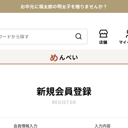
お中元に福太郎の明太子を贈りませんか？
★めんべい25周年記念商品が登場★
【色々な味を試したい方へ】ポストイン！めんべい
店舗
マイ
送料全国一律770円！10,800円以上で送料無料
め
んべい
新規会員登録
REGISTER
会員情報入力
入力内容