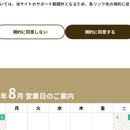
いては、当サイトのサポート範囲外となるため、各リンク先の規約に従
規約に同意しない
規約に同意する
なります。
ドレスおよびパスワードが必要になります。
意したものとみなします。
認いただき、正確な情報をご入力ください。
漏れや誤りにより、会員に損害が生じたとしても、当社は一切の責任を負わな
第三者に譲渡若しくは使用させる、売買、名義変更、質権の設定その他の担保
8
よび利用目的】
6年
月 営業日のご案内
話番号、メールアドレス、購入履歴などの大切な個人情報がネットサーバ上に
月
火
水
木
金
土
ものとし、法令などにより開示が求められる場合を除き、開示しないものとし
購入商品の発送のために利用することを目的とします。なお、チャートなど一
1
個人情報の保護」をご確認ださい。