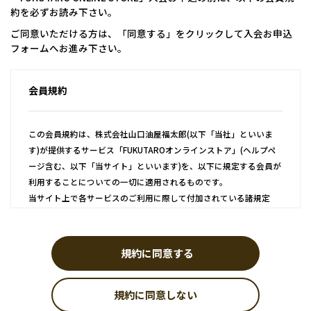
約を必ずお読み下さい。
ご同意いただける方は、「同意する」をクリックして入会お申込
フォームへお進み下さい。
会員規約
この会員規約は、株式会社山口油屋福太郎(以下「当社」といいま
す)が提供するサービス「FUKUTAROオンラインストア」(ヘルプペ
ージ含む、以下「当サイト」といいます)を、以下に規定する会員が
利用することについての一切に適用されるものです。
当サイト上で各サービスのご利用に際して付加されている諸規定
は、本規約の一部を構成しており、それらすべてを含めたものが利
用規約となっております。（ただし、一部他社サイトとリンクする
サービスについては、当サイトのサポート範囲外となるため、各リ
規約に同意する
ンク先の規約に従うものとします）
規約に同意しない
第1条 会員登録