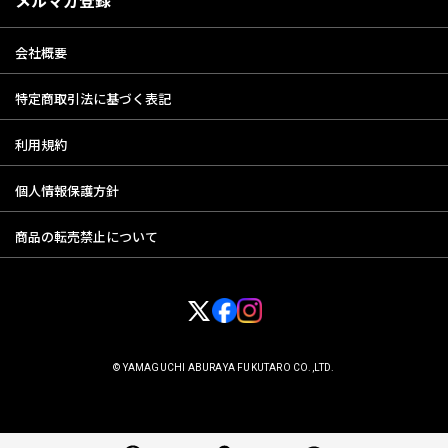
2．会員登録をいただいた方以外の第三者に利用されたことによって当該
会員に生じた損害については、弊社は一切の責任を負わないものとし
会社概要
ます。
3．会員は自己のIDまたはパスワードを失念した場合は、直ちに当社に申
特定商取引法に基づく表記
し出るものとし、当社の指示に従うものとします。又、当該IDおよび
パスワードによりなされた当ウェブサイトの利用は、当該会員により
なされたものとみなします。
利用規約
個人情報保護方針
第4条 会員情報の変更
商品の転売禁止について
1．会員は、住所、電話番号その他会員登録の届出内容に変更があった場
合は、当サイト所定の方法において登録情報の変更手続きを行ってく
ださい。
2．前項の届出がなかったことで会員が不利益を被ったとしても、当社は
一切その責任を負わないものとします。
© YAMAGUCHI ABURAYA FUKUTARO CO.,LTD.
第5条 会員情報の削除
当社が定める以下の基準により、事前に通知することなく、会員情報を削
除し、退会となります。