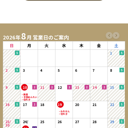
当サイトにおいてのご購入には会員登録が必要になります。
※ログインには、会員登録時に入力したメールアドレスおよびパスワード
が必要になります。
8
1．入会費・年会費は無料です。
2026年
月 営業日のご案内
2．会員登録及び、購入手続きをもって本規約に同意したものとみなしま
す。
日
月
火
水
木
金
土
3．登録手続きの際は、予め注意事項をよくご確認いただき、正確な情報
1
をご入力ください。
4．会員情報は自らの責任において登録し、記入漏れや誤りにより、会員
に損害が生じたとしても、当社は一切の責任を負わないものとしま
2
3
4
5
6
7
8
す。
5．会員は、当サイトの会員として有する権利を第三者に譲渡若しくは使
用させる、売買、名義変更、質権の設定その他の担保に供する等の行
9
10
11
12
13
14
15
為はできないものとします。
【会員のみなさまから提供された個人情報管理および利用目的】
16
17
18
19
20
21
22
当サイトを利用するにあたって、会員の住所、電話番号、メールアドレ
ス、購入履歴などの大切な個人情報がネットサーバ上に登録されますが、
当社は、当社の個人情報保護方針に従い、その個人情報を適切かつ確実に
23/
24/
25
26
27
28
29
管理するものとし、法令などにより開示が求められる場合を除き、開示し
30