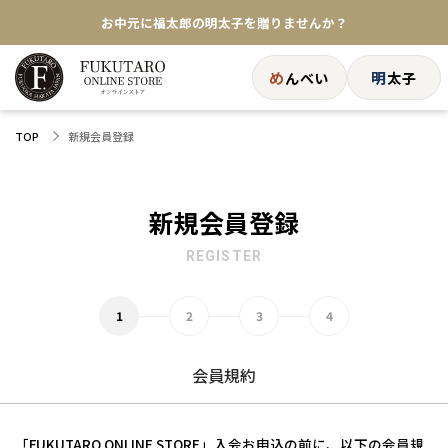
お中元に福太郎の明太子を贈りませんか？
★めんべい25周年記念商品が登場★
め
明
んべい
太子
【色々な味を試したい方へ】ポストイン！めんべい
新規会員登録
TOP
送料全国一律770円！10,800円以上で送料無料
新規会員登録
REGISTER
会員規約
「FUKUTARO ONLINE STORE」入会お申込の前に、以下の会員規