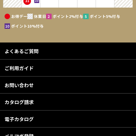
31
ないものとします。個人情報は、お問い合せについての返信・連絡、メー
ルマガジン配布、当サイトからの案内、購入商品の発送のために利用する
お得デー
休業日
ポイント2%付与
ポイント5%付与
ことを目的とします。なお、チャートなど一個人が特定できない範囲で集
計する場合があります。当サイトの個人情報保護方針については、「個人
ポイント10%付与
情報の保護」をご確認ださい。
第2条 会員登録の拒絶
よくあるご質問
1．会員登録の申し込みに際し、架空の人物を登録した場合、本人以外の
第三者の会員登録をした場合、過去に会員除名処分を受けたことがあ
ご利用ガイド
る場合等、当社が不適当と判断した時は、会員登録を拒絶できるもの
とします。
お問い合わせ
2．当社が一度承認した会員であっても、事後に前述のいずれかであるこ
とが判明した場合は、ただちに承認を取り消せるものとします。
カタログ請求
第3条 IDおよびパスワードの管理
電子カタログ
1．IDおよびパスワードは、第三者に知られることがないように他のWEB
サービス等と共有にはせず、会員自身が責任を持って管理してくださ
い。
メルマガ登録