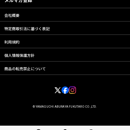
2．会員登録をいただいた方以外の第三者に利用されたことによって当該
会員に生じた損害については、弊社は一切の責任を負わないものとし
会社概要
ます。
3．会員は自己のIDまたはパスワードを失念した場合は、直ちに当社に申
特定商取引法に基づく表記
し出るものとし、当社の指示に従うものとします。又、当該IDおよび
パスワードによりなされた当ウェブサイトの利用は、当該会員により
なされたものとみなします。
利用規約
個人情報保護方針
第4条 会員情報の変更
商品の転売禁止について
1．会員は、住所、電話番号その他会員登録の届出内容に変更があった場
合は、当サイト所定の方法において登録情報の変更手続きを行ってく
ださい。
2．前項の届出がなかったことで会員が不利益を被ったとしても、当社は
一切その責任を負わないものとします。
© YAMAGUCHI ABURAYA FUKUTARO CO.,LTD.
第5条 会員情報の削除
当社が定める以下の基準により、事前に通知することなく、会員情報を削
除し、退会となります。