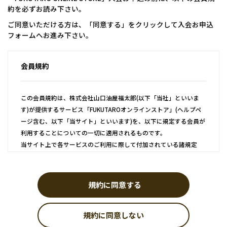
約を必ずお読み下さい。
ご同意いただける方は、「同意する」をクリックして入会お申込
フォームへお進み下さい。
会員規約
この会員規約は、株式会社山口油屋福太郎(以下「当社」といいま
す)が提供するサービス「FUKUTAROオンラインストア」(ヘルプペ
ージ含む、以下「当サイト」といいます)を、以下に規定する会員が
利用することについての一切に適用されるものです。
当サイト上で各サービスのご利用に際して付加されている諸規定
は、本規約の一部を構成しており、それらすべてを含めたものが利
用規約となっております。（ただし、一部他社サイトとリンクする
サービスについては、当サイトのサポート範囲外となるため、各リ
規約に同意する
ンク先の規約に従うものとします）
規約に同意しない
第1条 会員登録