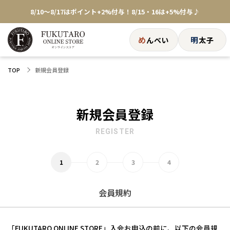
8/10～8/17はポイント+2%付与！8/15・16は+5%付与♪
★めんべい25周年記念商品が登場★
め
明
んべい
太子
【色々な味を試したい方へ】ポストイン！めんべい
新規会員登録
TOP
送料全国一律770円！10,800円以上で送料無料
新規会員登録
REGISTER
会員規約
「FUKUTARO ONLINE STORE」入会お申込の前に、以下の会員規