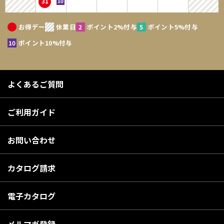
31
ないものとします。個人情報は、お問い合せについての返信・連絡、メー
ルマガジン配布、当サイトからの案内、購入商品の発送のために利用する
お得デー
休業日
ポイント2%付与
ポイント5%付与
ことを目的とします。なお、チャートなど一個人が特定できない範囲で集
計する場合があります。当サイトの個人情報保護方針については、「個人
ポイント10%付与
情報の保護」をご確認ださい。
第2条 会員登録の拒絶
よくあるご質問
1．会員登録の申し込みに際し、架空の人物を登録した場合、本人以外の
第三者の会員登録をした場合、過去に会員除名処分を受けたことがあ
ご利用ガイド
る場合等、当社が不適当と判断した時は、会員登録を拒絶できるもの
とします。
お問い合わせ
2．当社が一度承認した会員であっても、事後に前述のいずれかであるこ
とが判明した場合は、ただちに承認を取り消せるものとします。
カタログ請求
第3条 IDおよびパスワードの管理
電子カタログ
1．IDおよびパスワードは、第三者に知られることがないように他のWEB
サービス等と共有にはせず、会員自身が責任を持って管理してくださ
い。
メルマガ登録