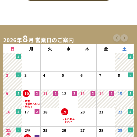
当サイトにおいてのご購入には会員登録が必要になります。
※ログインには、会員登録時に入力したメールアドレスおよびパスワード
が必要になります。
8
1．入会費・年会費は無料です。
2026年
月 営業日のご案内
2．会員登録及び、購入手続きをもって本規約に同意したものとみなしま
す。
日
月
火
水
木
金
土
3．登録手続きの際は、予め注意事項をよくご確認いただき、正確な情報
1
をご入力ください。
4．会員情報は自らの責任において登録し、記入漏れや誤りにより、会員
に損害が生じたとしても、当社は一切の責任を負わないものとしま
2
3
4
5
6
7
8
す。
5．会員は、当サイトの会員として有する権利を第三者に譲渡若しくは使
用させる、売買、名義変更、質権の設定その他の担保に供する等の行
9
10
11
12
13
14
15
為はできないものとします。
【会員のみなさまから提供された個人情報管理および利用目的】
16
17
18
19
20
21
22
当サイトを利用するにあたって、会員の住所、電話番号、メールアドレ
ス、購入履歴などの大切な個人情報がネットサーバ上に登録されますが、
当社は、当社の個人情報保護方針に従い、その個人情報を適切かつ確実に
23/
24/
25
26
27
28
29
管理するものとし、法令などにより開示が求められる場合を除き、開示し
30