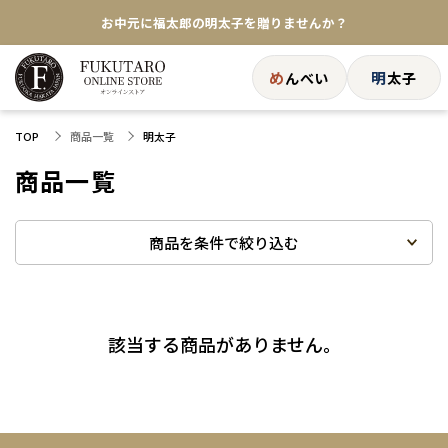
お中元に福太郎の明太子を贈りませんか？
★めんべい25周年記念商品が登場★
め
明
んべい
太子
【色々な味を試したい方へ】ポストイン！めんべい
商品一覧
TOP
明太子
送料全国一律770円！10,800円以上で送料無料
商品一覧
商品を条件で絞り込む
該当する商品がありません。