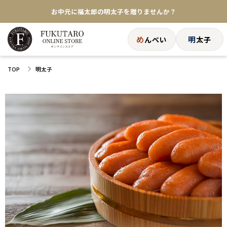
お中元に福太郎の明太子を贈りませんか？
★めんべい25周年記念商品が登場★
め
明
んべい
太子
【色々な味を試したい方へ】ポストイン！めんべい
TOP
明太子
送料全国一律770円！10,800円以上で送料無料