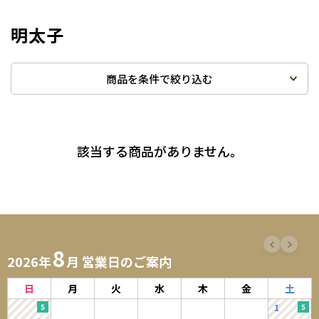
明太子
商品を条件で絞り込む
該当する商品がありません。
8
2026年
月 営業日のご案内
日
月
火
水
木
金
土
1