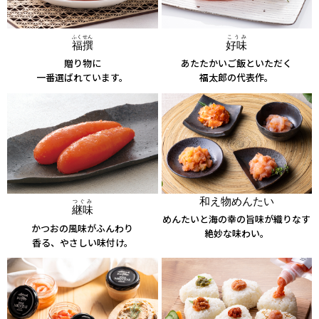
ふくせん
こうみ
福撰
好味
贈り物に
あたたかいご飯といただく
一番選ばれています。
福太郎の代表作。
和え物めんたい
つぐみ
継味
めんたいと海の幸の旨味が織りなす
かつおの風味がふんわり
絶妙な味わい。
香る、やさしい味付け。