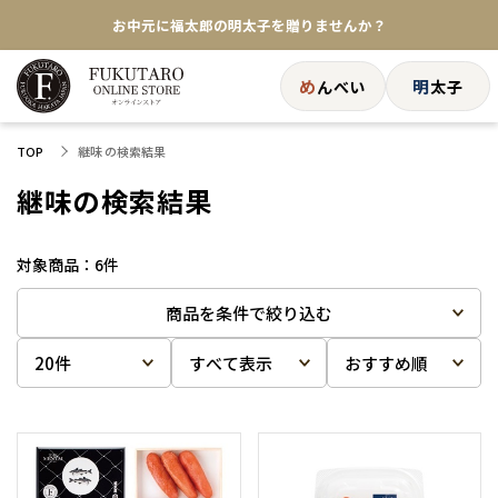
お中元に福太郎の明太子を贈りませんか？
★めんべい25周年記念商品が登場★
め
明
んべい
太子
【色々な味を試したい方へ】ポストイン！めんべい
継味 の検索結果
TOP
送料全国一律770円！10,800円以上で送料無料
継味の検索結果
6
件
商品を条件で絞り込む