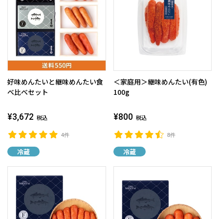
好味めんたいと継味めんたい食
＜家庭用＞継味めんたい(有色)
べ比べセット
100g
¥3,672
¥800
税込
税込
4件
8件
冷蔵
冷蔵