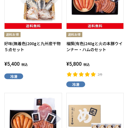
好味(無着色)200gと九州産干物
福撰(有色)240gと火の本豚ウイ
５点セット
ンナー・ハムのセット
¥5,400
¥5,800
税込
税込
2件
冷凍
冷凍