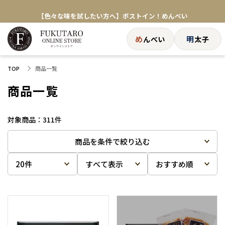
【色々な味を試したい方へ】ポストイン！めんべい
送料全国一律770円！10,800円以上で送料無料
め
明
んべい
太子
商品一覧
TOP
商品一覧
311
件
商品を条件で絞り込む