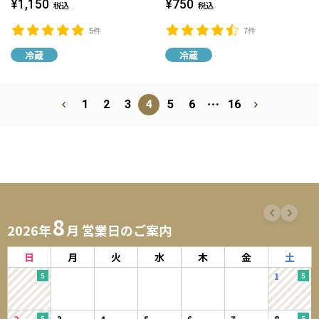
¥1,150
¥750
税込
税込
5件
7件
冷蔵
冷蔵
⋯
1
2
3
4
5
6
16
8
2026年
月 営業日のご案内
日
月
火
水
木
金
土
1
2
3
4
5
6
7
8