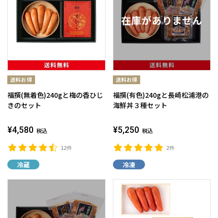
福撰(無着色)240gと梅の香ひじ
福撰(有色)240gと長崎松浦港の
きのセット
海鮮丼３種セット
¥4,580
¥5,250
税込
税込
12件
2件
冷蔵
冷凍