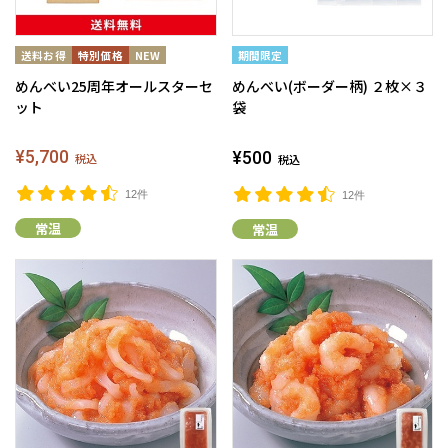
めんべい25周年オールスターセ
めんべい(ボーダー柄) ２枚×３
ット
袋
¥5,700
¥500
税込
税込
12件
12件
常温
常温