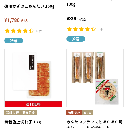
100g
徳用かずのこめんたい 160g
¥800
¥1,780
税込
税込
8件
12件
冷蔵
冷蔵
無着色上切れ子１kg
めんたいフランスとほくほく明
太シーフードピザセット