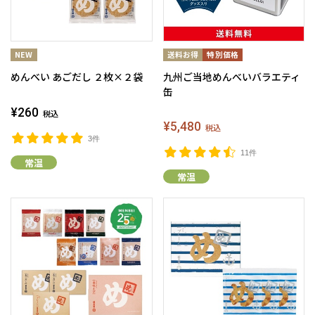
めんべい あごだし ２枚×２袋
九州ご当地めんべいバラエティ
缶
¥260
税込
¥5,480
税込
3件
11件
常温
常温