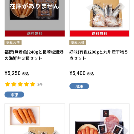
福撰(無着色)240gと長崎松浦港
好味(有色)200gと九州産干物５
の海鮮丼３種セット
点セット
¥5,250
¥5,400
税込
税込
2件
冷凍
冷凍