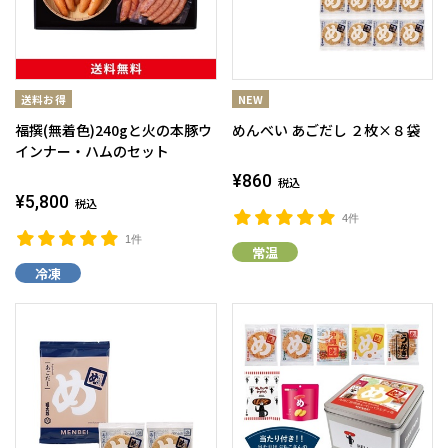
福撰(無着色)240gと火の本豚ウ
めんべい あごだし ２枚×８袋
インナー・ハムのセット
¥860
税込
¥5,800
税込
4件
1件
常温
冷凍