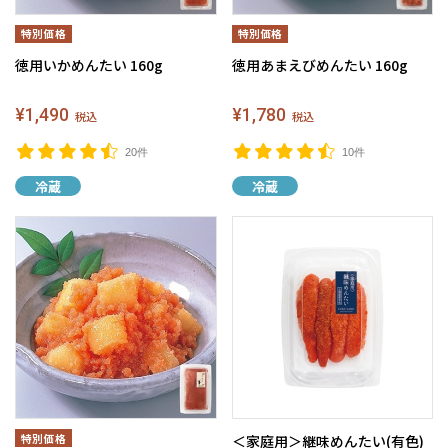
徳用いかめんたい 160g
徳用あまえびめんたい 160g
¥1,490
¥1,780
税込
税込
20件
10件
冷蔵
冷蔵
＜家庭用＞継味めんたい(有色)