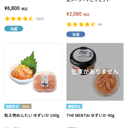
¥6,800
税込
¥2,080
税込
236件
5件
冷蔵
冷凍
和え物めんたい ゆずいか 100g
THE MENTAI ゆずいか 40g