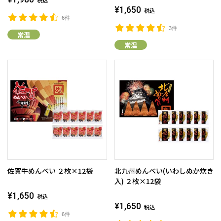
税込
¥1,650
税込
6件
3件
常温
常温
佐賀牛めんべい ２枚×12袋
北九州めんべい(いわしぬか炊き
入) ２枚×12袋
¥1,650
税込
¥1,650
税込
6件