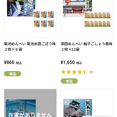
菊池めんべい 菊池水田ごぼう味
添田めんべい 柚子ごしょう風味
２枚×６袋
２枚×12袋
¥860
¥1,650
税込
税込
9件
常温
常温