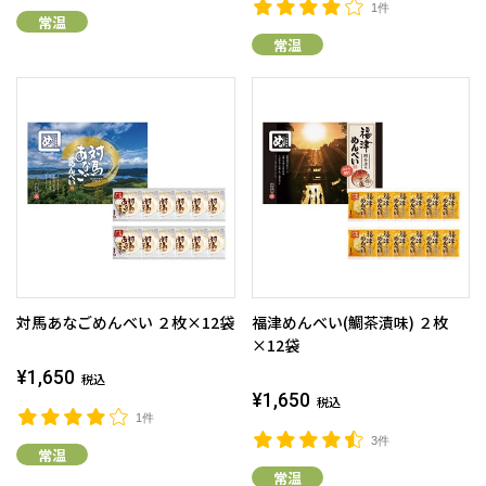
1件
常温
常温
対馬あなごめんべい ２枚×12袋
福津めんべい(鯛茶漬味) ２枚
×12袋
¥1,650
税込
¥1,650
税込
1件
3件
常温
常温