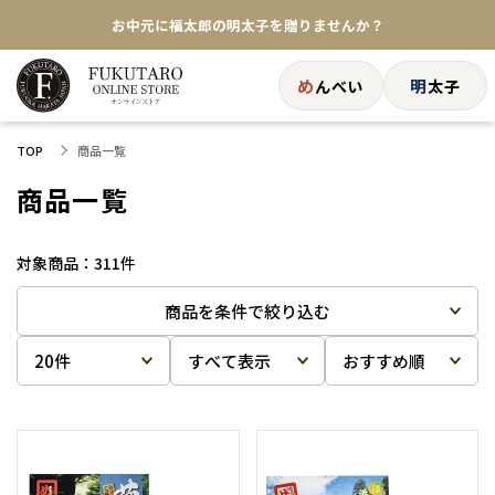
お中元に福太郎の明太子を贈りませんか？
★めんべい25周年記念商品が登場★
め
明
んべい
太子
【色々な味を試したい方へ】ポストイン！めんべい
商品一覧
TOP
送料全国一律770円！10,800円以上で送料無料
商品一覧
311
件
商品を条件で絞り込む