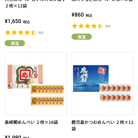
２枚×12袋
¥860
税込
¥1,650
税込
8件
6件
常温
常温
長崎鯛めんべい ２枚×16袋
鹿児島かつおめんべい ２枚×12
袋
¥1,980