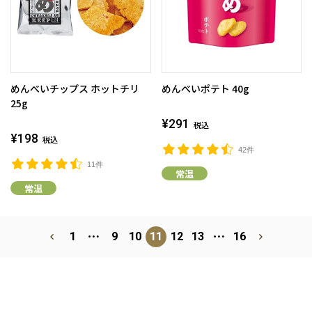
めんべいチップス ホットチリ
めんべいポテト 40g
25g
¥291
税込
¥198
税込
42件
11件
常温
常温
⋯
⋯
1
9
10
11
12
13
16