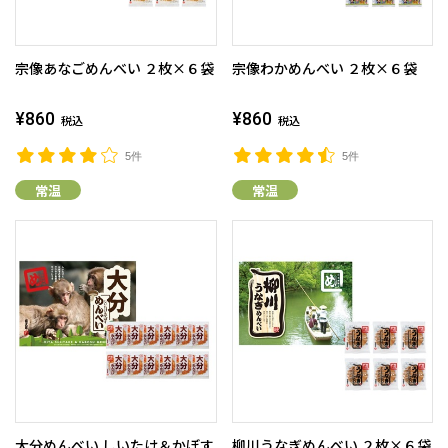
宗像あなごめんべい ２枚×６袋
宗像わかめんべい ２枚×６袋
¥860
¥860
税込
税込
5件
5件
常温
常温
大分めんべい しいたけ＆かぼす
柳川うなぎめんべい ２枚×６袋