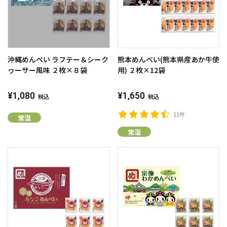
沖縄めんべい ラフテー＆シーク
熊本めんべい(熊本県産あか牛使
ヮーサー風味 ２枚×８袋
用) ２枚×12袋
¥1,080
¥1,650
税込
税込
11件
常温
常温