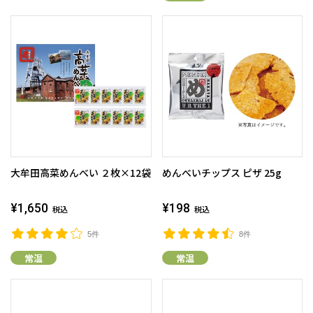
大牟田高菜めんべい ２枚×12袋
めんべいチップス ピザ 25g
¥1,650
¥198
税込
税込
5件
8件
常温
常温