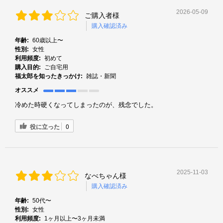
2026-05-09
ご購入者様
購入確認済み
年齢:
60歳以上〜
性別:
女性
利用頻度:
初めて
購入目的:
ご自宅用
福太郎を知ったきっかけ:
雑誌・新聞
オススメ
冷めた時硬くなってしまったのが、残念でした。
役に立った
0
2025-11-03
なべちゃん様
購入確認済み
年齢:
50代〜
性別:
女性
利用頻度:
1ヶ月以上〜3ヶ月未満