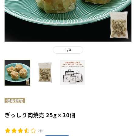
1
3
/
ぎっしり肉焼売 25g×30個
7件