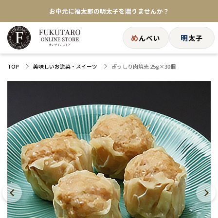
お中元に福太郎の明太子を贈りませんか？
★めんべい25周年記念商品が登場★
め
明
んべい
太子
【色々な味を試したい方へ】ポストイン！めんべい
ぎっしり肉焼売 25g×30個
TOP
美味しいお惣菜・スイーツ
送料全国一律770円！10,800円以上で送料無料