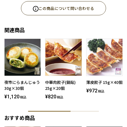
この商品について問い合わせる
関連商品
夜市にらまんじゅう
中華肉餃子(鍋貼)
薄皮餃子 15g×40個
30g×30個
25g×20個
¥972
税込
¥1,120
¥820
税込
税込
おすすめ商品