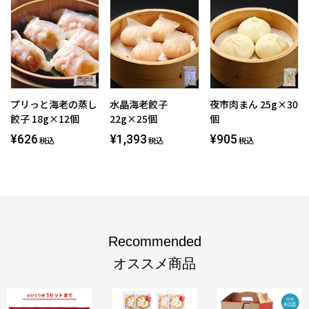
プリっと海老の蒸し
水晶海老餃子
夜市肉まん 25g×30
餃子 18g×12個
22g×25個
個
¥626
¥1,393
¥905
税込
税込
税込
Recommended
オススメ商品