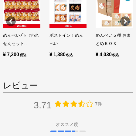
めんべいﾌﾟﾚｰﾝわれ
ポストイン！めん
めんべい５種 おま
せんセット..
べい
とめＢＯＸ
¥ 7,200
¥ 1,380
¥ 4,030
レビュー
3.71
7件
オススメ度