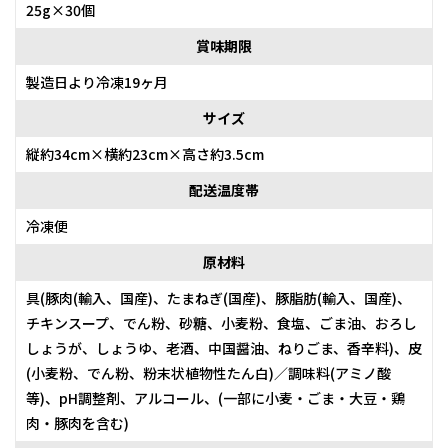
25g×30個
賞味期限
製造日より冷凍19ヶ月
サイズ
縦約34cm×横約23cm×高さ約3.5cm
配送温度帯
冷凍便
原材料
具(豚肉(輸入、国産)、たまねぎ(国産)、豚脂肪(輸入、国産)、
チキンスープ、でん粉、砂糖、小麦粉、食塩、ごま油、おろし
しょうが、しょうゆ、老酒、中国醤油、ねりごま、香辛料)、皮
(小麦粉、でん粉、粉末状植物性たん白)／調味料(アミノ酸
等)、pH調整剤、アルコール、(一部に小麦・ごま・大豆・鶏
肉・豚肉を含む)