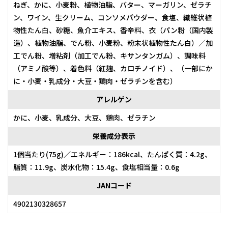
ねぎ、かに、小麦粉、植物油脂、バター、マーガリン、ゼラチ
ン、ワイン、生クリーム、コンソメパウダー、食塩、繊維状植
物性たん白、砂糖、魚介エキス、香辛料、衣（パン粉（国内製
造）、植物油脂、でん粉、小麦粉、粉末状植物性たん白）／加
工でん粉、増粘剤（加工でん粉、キサンタンガム）、調味料
（アミノ酸等）、着色料（紅麹、カロチノイド）、（一部にか
に・小麦・乳成分・大豆・鶏肉・ゼラチンを含む）
アレルゲン
かに、小麦、乳成分、大豆、鶏肉、ゼラチン
栄養成分表示
1個当たり(75g)／エネルギー：186kcal、たんぱく質：4.2g、
脂質：11.9g、炭水化物：15.4g、食塩相当量：0.6g
JANコード
4902130328657