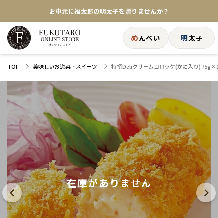
お中元に福太郎の明太子を贈りませんか？
★めんべい25周年記念商品が登場★
め
明
んべい
太子
【色々な味を試したい方へ】ポストイン！めんべい
特撰Deliクリームコロッケ(かに入り) 75g×1
TOP
美味しいお惣菜・スイーツ
送料全国一律770円！10,800円以上で送料無料