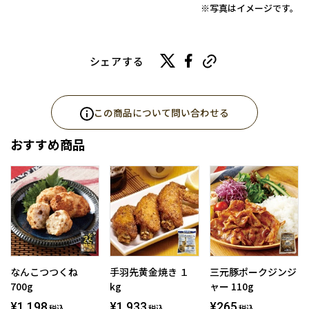
※写真はイメージです。
シェアする
この商品について問い合わせる
おすすめ商品
なんこつつくね
手羽先黄金焼き １
三元豚ポークジンジ
700g
kg
ャー 110g
¥1,198
¥1,933
¥265
税込
税込
税込