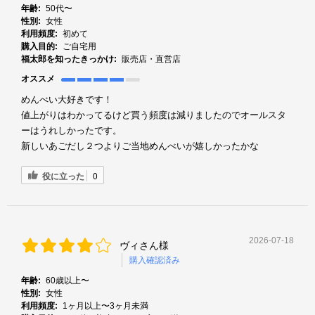
年齢:
50代〜
性別:
女性
利用頻度:
初めて
購入目的:
ご自宅用
福太郎を知ったきっかけ:
販売店・直営店
オススメ
めんべい大好きです！
値上がりはわかってるけど買う頻度は減りましたのでオールスタ
ーはうれしかったです。
新しいあごだし２つよりご当地めんべいが嬉しかったかな
役に立った
0
2026-07-18
ヴィさん様
購入確認済み
年齢:
60歳以上〜
性別:
女性
利用頻度:
1ヶ月以上〜3ヶ月未満