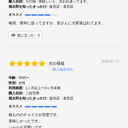
購入目的:
その他 - 美味しいと、言われ送ってます。
福太郎を知ったきっかけ:
販売店・直営店
オススメ
毎回、県外に送ってますが、皆さんに大変喜ばれてます。
役に立った
0
2026-07-17
犬の母様
購入確認済み
年齢:
50代〜
性別:
女性
利用頻度:
1ヶ月以上〜3ヶ月未満
購入目的:
ご自宅用
福太郎を知ったきっかけ:
販売店・直営店
オススメ
箱もののチョイスが完璧です。
美味しかったです。
シールも可愛いです。