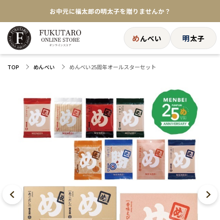
お中元に福太郎の明太子を贈りませんか？
★めんべい25周年記念商品が登場★
め
明
んべい
太子
【色々な味を試したい方へ】ポストイン！めんべい
めんべい25周年オールスターセット
TOP
めんべい
送料全国一律770円！10,800円以上で送料無料