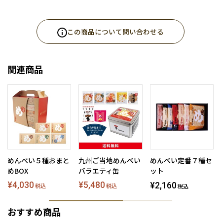
この商品について問い合わせる
関連商品
めんべい５種おまと
九州ご当地めんべい
めんべい定番７種セ
めBOX
バラエティ缶
ット
¥4,030
¥5,480
¥2,160
税込
税込
税込
おすすめ商品