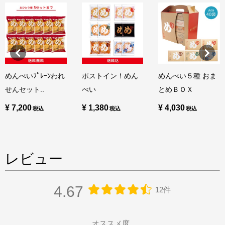
めんべいﾌﾟﾚｰﾝわれ
ポストイン！めん
めんべい５種 おま
せんセット..
べい
とめＢＯＸ
¥ 7,200
¥ 1,380
¥ 4,030
レビュー
4.67
12件
オススメ度