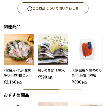
この商品について問い合わせる
関連商品
<家庭用>九州産訳
旬しめさば １枚入
＜家庭用＞継味めん
あり干物3種セット
たい(有色) 100g
¥590
税込
¥2,160
¥800
税込
税込
おすすめ商品