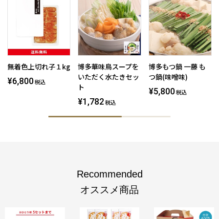
無着色上切れ子１kg
博多華味鳥スープを
博多もつ鍋 一藤 も
いただく水たきセッ
つ鍋(味噌味)
¥6,800
税込
ト
¥5,800
税込
¥1,782
税込
Recommended
オススメ商品