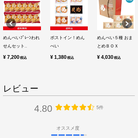
めんべいﾌﾟﾚｰﾝわれ
ポストイン！めん
めんべい５種 おま
せんセット..
べい
とめＢＯＸ
¥ 7,200
¥ 1,380
¥ 4,030
レビュー
4.80
5件
オススメ度