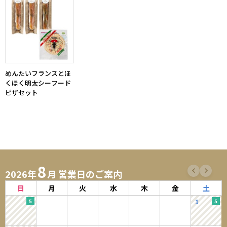
めんたいフランスとほ
くほく明太シーフード
ピザセット
8
2026年
月 営業日のご案内
日
月
火
水
木
金
土
1