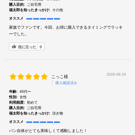
購入目的:
ご自宅用
福太郎を知ったきっかけ:
その他
オススメ
家族でファンです。今回、お得に購入できるタイミングでラッキ
ーでした。
役に立った
0
2026-06-24
こっこ様
購入確認済み
年齢:
40代〜
性別:
女性
利用頻度:
初めて
購入目的:
ご自宅用
福太郎を知ったきっかけ:
頂き物
オススメ
パン自体がとても美味しくて感動しました！