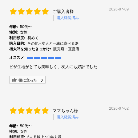
2026-07-09
ご購入者様
購入確認済み
年齢:
50代〜
性別:
女性
利用頻度:
初めて
購入目的:
その他 - 友人と一緒に食べる為
福太郎を知ったきっかけ:
販売店・直営店
オススメ
ピザ生地がとても美味しく、友人にも好評でした
役に立った
0
2026-07-02
ママちゃん様
購入確認済み
年齢:
50代〜
性別:
女性
利用頻度:
6ヶ月以上〜1年未満