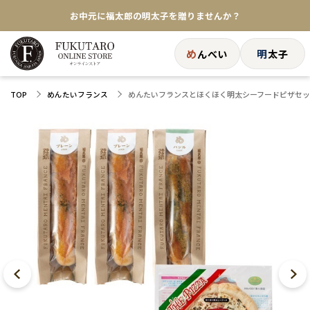
お中元に福太郎の明太子を贈りませんか？
★めんべい25周年記念商品が登場★
め
明
んべい
太子
【色々な味を試したい方へ】ポストイン！めんべい
めんたいフランスとほくほく明太シーフードピザセ
TOP
めんたいフランス
送料全国一律770円！10,800円以上で送料無料