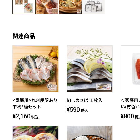
関連商品
<家庭用>九州産訳あり
旬しめさば １枚入
＜家庭用
干物3種セット
い(有色) 1
¥590
税込
¥2,160
¥800
税込
税