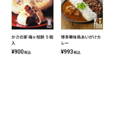
かさの家 梅ヶ枝餅 ５個
博多華味鳥あいがけカ
入
レー
¥900
¥993
税込
税込