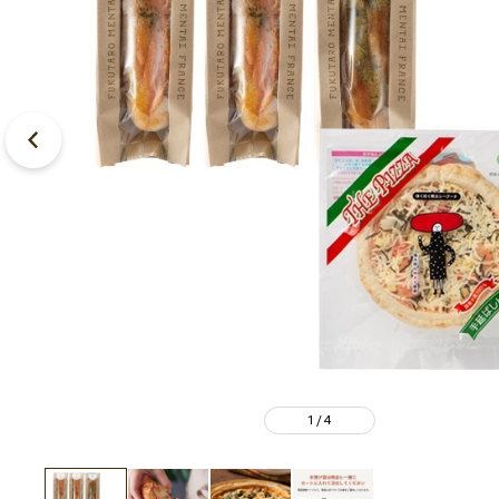
1
4
/