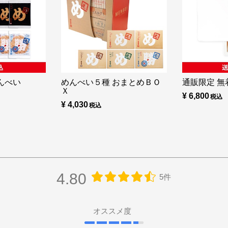
んべい
めんべい５種 おまとめＢＯ
通販限定 無着
Ｘ
¥ 6,800
¥ 4,030
4.80
5件
オススメ度