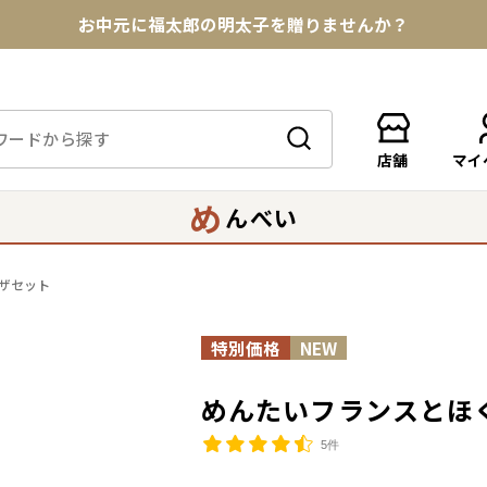
お中元に福太郎の明太子を贈りませんか？
★めんべい25周年記念商品が登場★
【色々な味を試したい方へ】ポストイン！めんべい
店舗
マイ
送料全国一律770円！10,800円以上で送料無料
め
んべい
ザセット
めんたいフランスとほ
5件