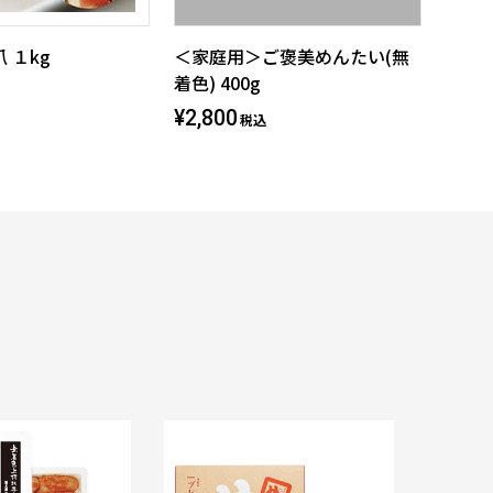
 １kg
＜家庭用＞ご褒美めんたい(無
着色) 400g
¥2,800
税込
福太郎 め
¥ 860