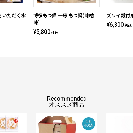
をいただく水
博多もつ鍋 一藤 もつ鍋(味噌
ズワイ殻付爪
味)
¥6,300
税込
¥5,800
税込
Recommended
オススメ商品