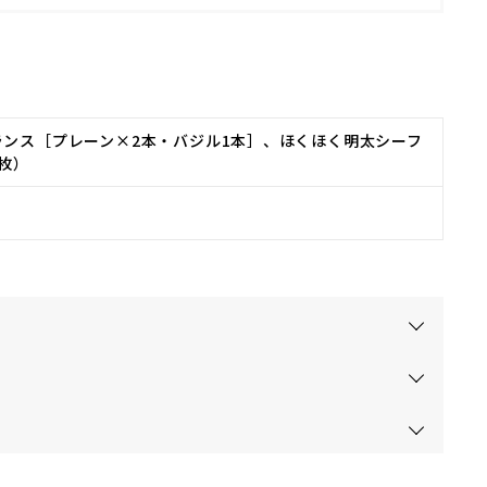
ランス［プレーン×2本・バジル1本］、ほくほく明太シーフ
枚）