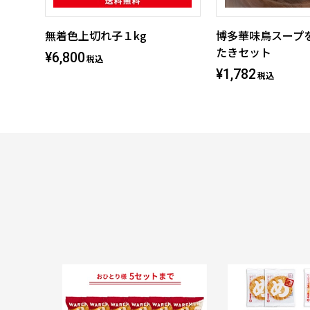
無着色上切れ子１kg
博多華味鳥スープ
たきセット
¥6,800
税込
¥1,782
税込