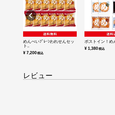
めんべいﾌﾟﾚｰﾝわれせんセッ
ポストイン！め
ト..
¥ 1,380
¥ 7,200
レビュー