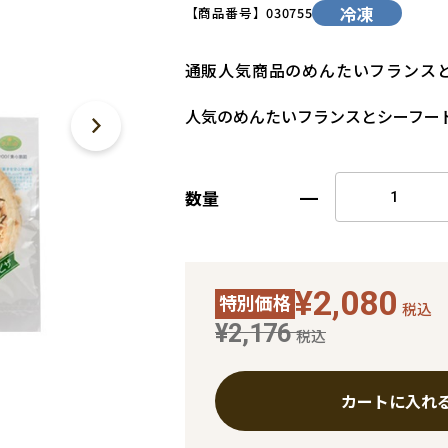
冷凍
【商品番号】
030755
通販人気商品のめんたいフランス
人気のめんたいフランスとシーフー
数量
¥2,080
特別価格
税込
¥2,176
税込
カートに入れ