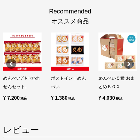
Recommended
オススメ商品
めんべいﾌﾟﾚｰﾝわれ
ポストイン！めん
めんべい５種 おま
せんセット..
べい
とめＢＯＸ
¥ 7,200
¥ 1,380
¥ 4,030
レビュー