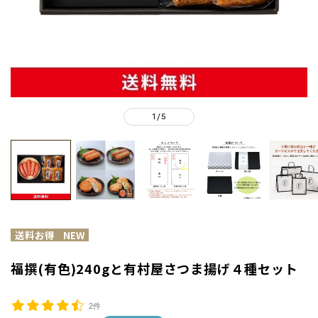
1
5
/
福撰(有色)240gと有村屋さつま揚げ４種セット
2件