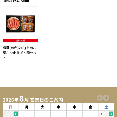
福撰(有色)240gと有村
屋さつま揚げ４種セッ
ト
8
2026年
月 営業日のご案内
日
月
火
水
木
金
土
1