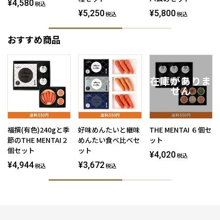
¥4,580
税込
¥5,250
¥5,800
税込
税込
おすすめ商品
福撰(有色)240gと季
好味めんたいと継味
THE MENTAI ６個セ
節のTHE MENTAI２
めんたい食べ比べセ
ット
個セット
ット
¥4,020
税込
¥4,944
¥3,672
税込
税込