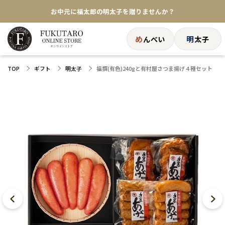
お中元に福太郎の明太子を贈りませんか？
★めんべい25周年記念商品が登場★
め
明
んべい
太子
【色々な味を試したい方へ】ポストイン！めんべい
福撰(有色)240gと有村屋さつま揚げ４種セット
TOP
ギフト
明太子
送料全国一律770円！10,800円以上で送料無料