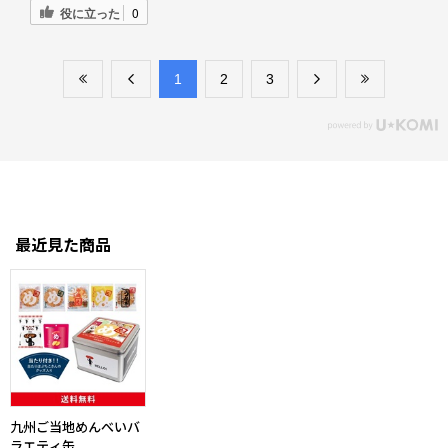
役に立った
0
​1
​2
​3
最近見た商品
九州ご当地めんべいバ
ラエティ缶