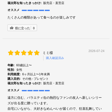
福太郎を知ったきっかけ:
販売店・直営店
オススメ
たくさんの種類があって食べるのが楽しみです
役に立った
0
2026-07-24
ミミ様
購入確認済み
年齢:
60歳以上〜
性別:
女性
利用頻度:
6ヶ月以上〜1年未満
購入目的:
その他 - プレゼント
福太郎を知ったきっかけ:
販売店・直営店
オススメ
遠方に住む、バラエティ缶の熱烈なファンの友人へ新しいシリー
ズが出る度に贈っています。
自宅にいながら、大好きなめんべいが届くので、狂喜乱舞してい