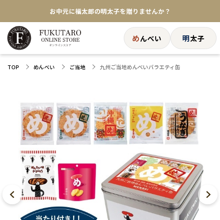
お中元に福太郎の明太子を贈りませんか？
★めんべい25周年記念商品が登場★
め
明
んべい
太子
【色々な味を試したい方へ】ポストイン！めんべい
九州ご当地めんべいバラエティ缶
TOP
めんべい
ご当地
送料全国一律770円！10,800円以上で送料無料