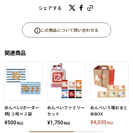
シェアする
この商品について問い合わせる
関連商品
めんべい(ボーダー
めんべいファミリー
めんべい５種おまと
柄) ２枚×３袋
セット
めBOX
¥4,030
¥500
¥1,750
税込
税込
税込