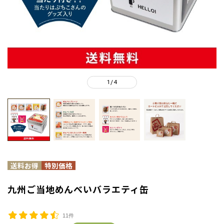
1
4
/
九州ご当地めんべいバラエティ缶
11件