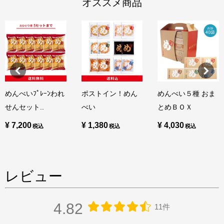
オススメ商品
めんべいﾌﾟﾚｰﾝわれ
ポストイン！めん
めんべい５種 おま
せんセット..
べい
とめＢＯＸ
¥ 7,200
¥ 1,380
¥ 4,030
レビュー
4.82
11件