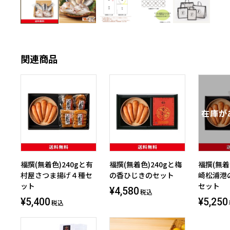
関連商品
福撰(無着色)240gと有
福撰(無着色)240gと梅
福撰(無着
村屋さつま揚げ４種セ
の香ひじきのセット
崎松浦港
ット
セット
¥4,580
税込
¥5,400
¥5,250
税込