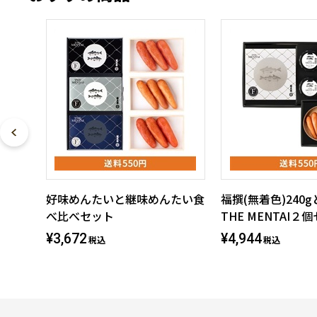
好味めんたいと継味めんたい食
福撰(無着色)240
べ比べセット
THE MENTAI２
¥3,672
¥4,944
税込
税込