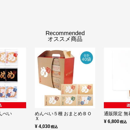
Recommended
オススメ商品
んべい
めんべい５種 おまとめＢＯ
通販限定 無着
Ｘ
¥ 6,800
¥ 4,030