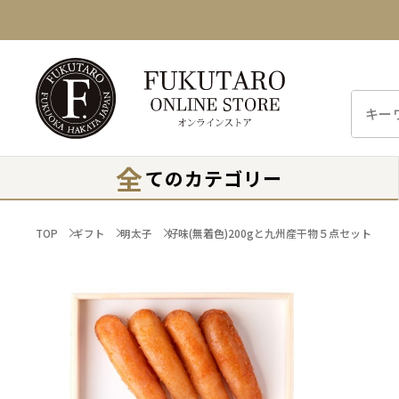
全
てのカテゴリー
TOP
ギフト
明太子
好味(無着色)200gと九州産干物５点セット