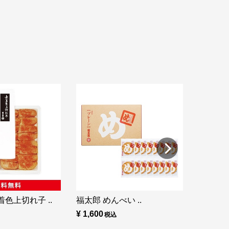
福太郎 め
¥ 860
色上切れ子 ..
福太郎 めんべい ..
¥ 1,600