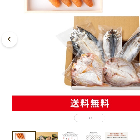
1
5
/