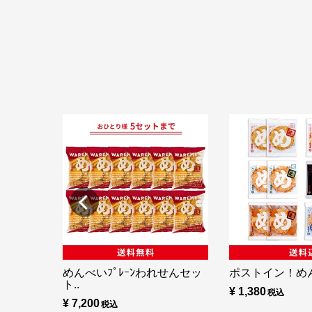
めんべいﾌﾟﾚｰﾝわれせんセッ
ポストイン！め
ト..
¥ 1,380
¥ 7,200