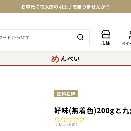
お中元に福太郎の明太子を贈りませんか？
★めんべい25周年記念商品が登場★
【色々な味を試したい方へ】ポストイン！めんべい
店舗
マイ
送料全国一律770円！10,800円以上で送料無料
め
んべい
好味(無着色)200g
レビューを書く