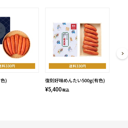
有色)
復刻好味めんたい500g(有色)
¥5,400
税込