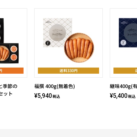
gと季節の
福撰 400g(無着色)
継味400g(
個セット
¥5,940
¥5,400
税込
税込