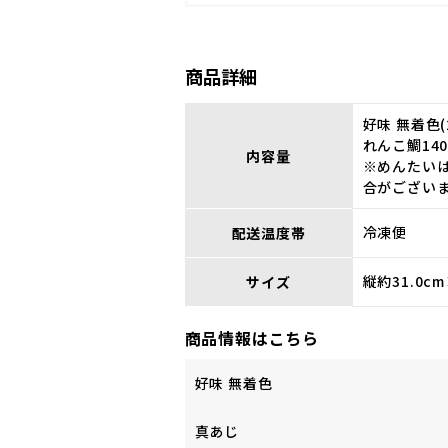
商品詳細
好味 無着色(
れんこ鯛140
内容量
※めんたい
合がござい
冷凍便
配送温度帯
縦約31.0c
サイズ
商品情報はこちら
好味 無着色
真あじ