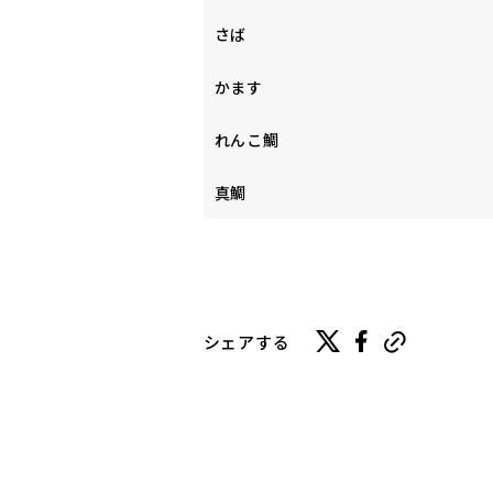
さば
かます
れんこ鯛
真鯛
シェアする