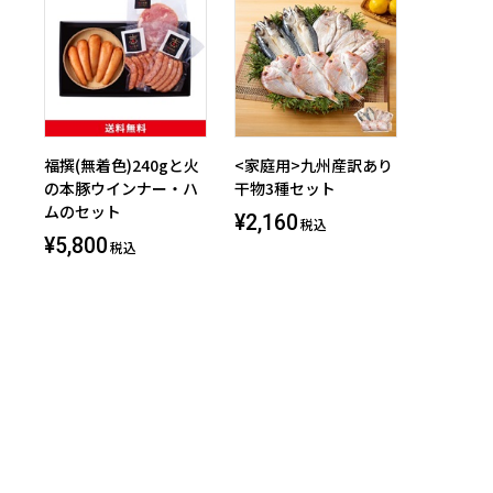
福撰(無着色)240gと火
<家庭用>九州産訳あり
の本豚ウインナー・ハ
干物3種セット
ムのセット
¥2,160
税込
¥5,800
税込