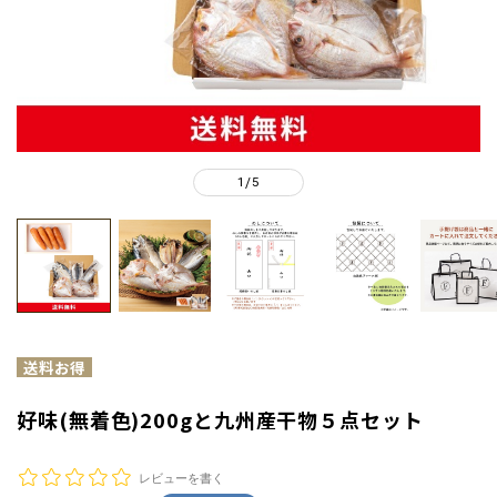
1
5
/
好味(無着色)200gと九州産干物５点セット
レビューを書く