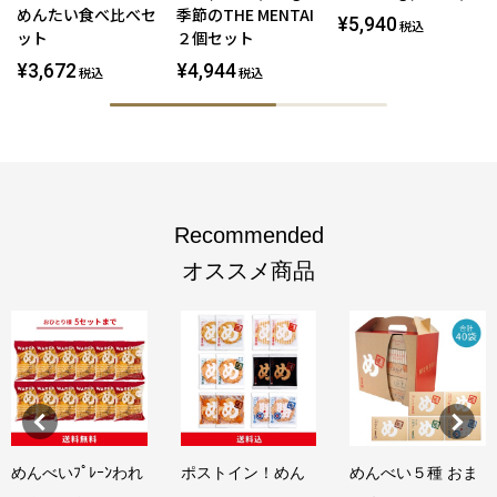
めんたい食べ比べセ
季節のTHE MENTAI
¥5,940
税込
ット
２個セット
¥3,672
¥4,944
税込
税込
Recommended
オススメ商品
めんべいﾌﾟﾚｰﾝわれ
ポストイン！めん
めんべい５種 おま