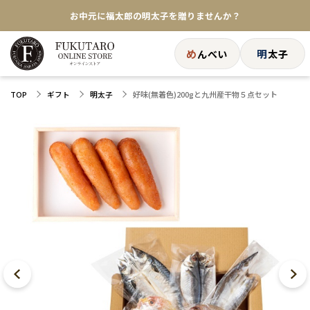
お中元に福太郎の明太子を贈りませんか？
★めんべい25周年記念商品が登場★
め
明
んべい
太子
【色々な味を試したい方へ】ポストイン！めんべい
好味(無着色)200gと九州産干物５点セット
TOP
ギフト
明太子
送料全国一律770円！10,800円以上で送料無料