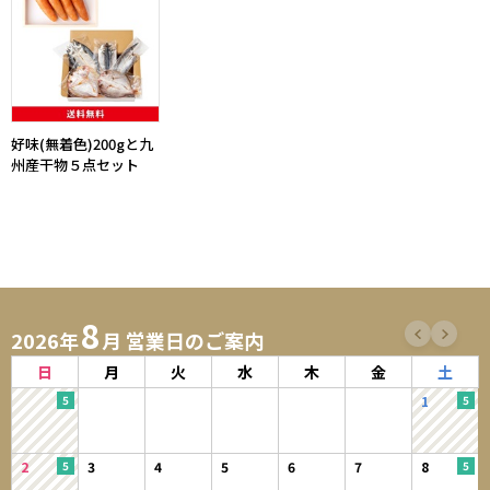
好味(無着色)200gと九
州産干物５点セット
8
2026年
月 営業日のご案内
日
月
火
水
木
金
土
1
2
3
4
5
6
7
8