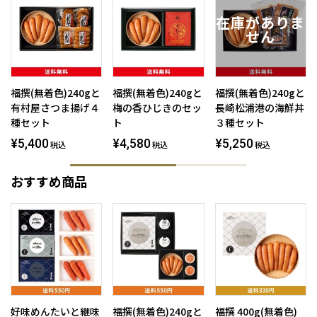
福撰(無着色)240gと
福撰(無着色)240gと
福撰(無着色)240gと
有村屋さつま揚げ４
梅の香ひじきのセッ
長崎松浦港の海鮮丼
種セット
ト
３種セット
¥5,400
¥4,580
¥5,250
税込
税込
税込
おすすめ商品
好味めんたいと継味
福撰(無着色)240gと
福撰 400g(無着色)