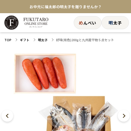
お中元に福太郎の明太子を贈りませんか？
★めんべい25周年記念商品が登場★
め
明
んべい
太子
【色々な味を試したい方へ】ポストイン！めんべい
好味(有色)200gと九州産干物５点セット
TOP
ギフト
明太子
送料全国一律770円！10,800円以上で送料無料