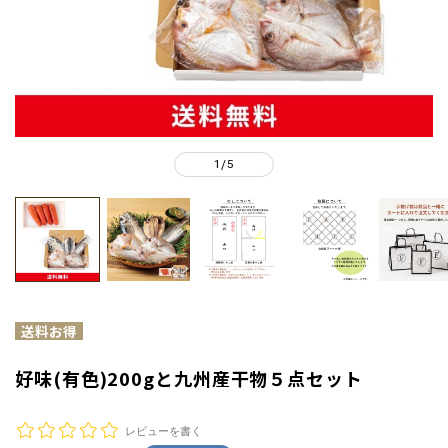
1
5
/
好味(有色)200gと九州産干物５点セット
レビューを書く