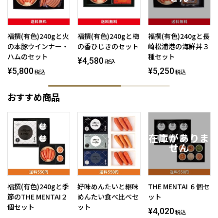
福撰(有色)240gと火
福撰(有色)240gと梅
福撰(有色)240gと長
の本豚ウインナー・
の香ひじきのセット
崎松浦港の海鮮丼３
ハムのセット
種セット
¥4,580
税込
¥5,800
¥5,250
税込
税込
おすすめ商品
福撰(有色)240gと季
好味めんたいと継味
THE MENTAI ６個セ
節のTHE MENTAI２
めんたい食べ比べセ
ット
個セット
ット
¥4,020
税込