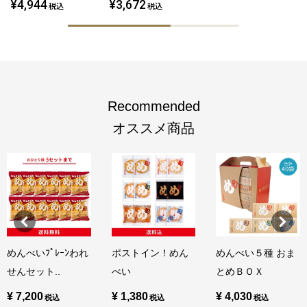
¥4,944
¥3,672
税込
税込
Recommended
オススメ商品
めんべいﾌﾟﾚｰﾝわれ
ポストイン！めん
めんべい５種 おま
せんセット..
べい
とめＢＯＸ
¥ 7,200
¥ 1,380
¥ 4,030