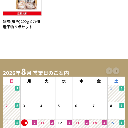
好味(有色)200gと九州
産干物５点セット
8
2026年
月 営業日のご案内
日
月
火
水
木
金
土
1
2
3
4
5
6
7
8
9
10
11
12
13
14
15