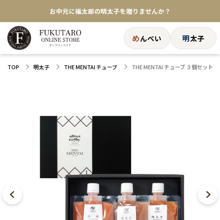
お中元に福太郎の明太子を贈りませんか？
★めんべい25周年記念商品が登場★
め
明
んべい
太子
【色々な味を試したい方へ】ポストイン！めんべい
THE MENTAI チューブ ３個セット
TOP
明太子
THE MENTAI チューブ
送料全国一律770円！10,800円以上で送料無料