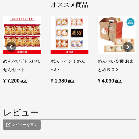
オススメ商品
めんべいﾌﾟﾚｰﾝわれ
ポストイン！めん
めんべい５種 おま
せんセット..
べい
とめＢＯＸ
¥ 7,200
¥ 1,380
¥ 4,030
レビュー
レビューを書く