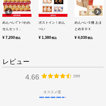
めんべいﾌﾟﾚｰﾝわれ
ポストイン！めん
めんべい５種 おま
せんセット..
べい
とめＢＯＸ
¥ 7,200
¥ 1,380
¥ 4,030
レビュー
4.66
29件
オススメ度