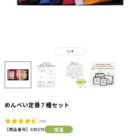
1
4
/
めんべい定番７種セット
29件
【商品番号】
030275
常温