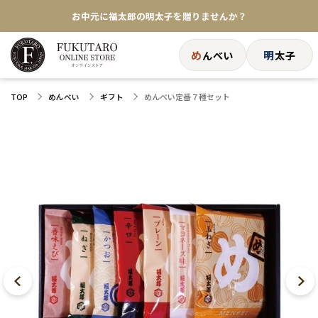
お中元に福太郎の明太子を贈りませんか？
★めんべい25周年記念商品が登場★
め
明
んべい
太子
【色々な味を試したい方へ】ポストイン！めんべい
めんべい定番７種セット
TOP
めんべい
ギフト
送料全国一律770円！10,800円以上で送料無料