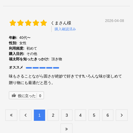
2026-04-08
くまさん様
購入確認済み
年齢:
40代〜
性別:
女性
利用頻度:
初めて
購入目的:
その他
福太郎を知ったきっかけ:
頂き物
オススメ
味もさることながら固さが絶妙で好きです❗️いろんな味が楽しめて
贈り物にも最適だと思う。
役に立った
0
​1
​2
​3
​4
​5
​6