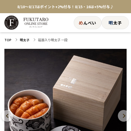
★めんべい25周年記念商品が登場★
め
明
んべい
太子
【色々な味を試したい方へ】ポストイン！めんべい
送料全国一律770円！10,800円以上で送料無料
磁器入り明太子 一段
TOP
明太子