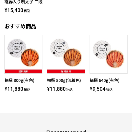
磁器入り明太子 二段
¥15,400
税込
おすすめ商品
福撰 800g(有色)
福撰 800g(無着色)
福撰 640g(有色)
¥11,880
¥11,880
¥9,504
税込
税込
税込