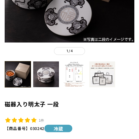
1
4
/
磁器入り明太子 一段
1件
【商品番号】
030242
冷蔵