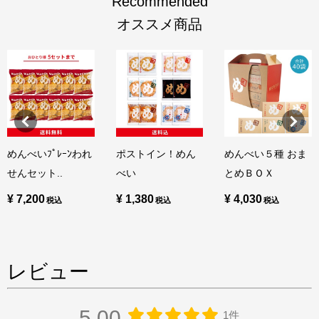
Recommended
オススメ商品
めんべいﾌﾟﾚｰﾝわれ
ポストイン！めん
めんべい５種 おま
せんセット..
べい
とめＢＯＸ
¥ 7,200
¥ 1,380
¥ 4,030
レビュー
5.00
1件