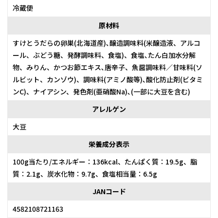
冷蔵便
原材料
すけとうだらの卵巣(北海道産)､醸造調味料(米醸造液、アルコ
ール、ぶどう糖、発酵調味料、食塩)、食塩､たん白加水分解
物、みりん、かつお節エキス､唐辛子、魚醤調味料／甘味料(ソ
ルビット、カンゾウ)、調味料(アミノ酸等)､酸化防止剤(ビタミ
ンC)、ナイアシン、発色剤(亜硝酸Na)､(一部に大豆を含む)
アレルゲン
大豆
栄養成分表示
100g当たり/エネルギー：136kcal、たんぱく質：19.5g、脂
質：2.1g、炭水化物：9.7g、食塩相当量：6.5g
JANコード
4582108721163