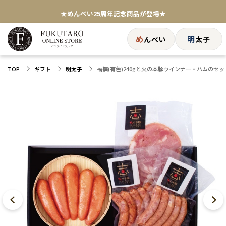
★めんべい25周年記念商品が登場★
【色々な味を試したい方へ】ポストイン！めんべい
め
明
んべい
太子
送料全国一律770円！10,800円以上で送料無料
福撰(有色)240gと火の本豚ウインナー・ハムのセッ
TOP
ギフト
明太子