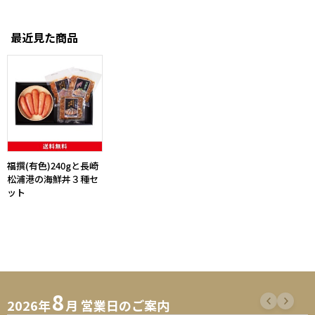
最近見た商品
福撰(有色)240gと長崎
松浦港の海鮮丼３種セ
ット
8
2026年
月 営業日のご案内