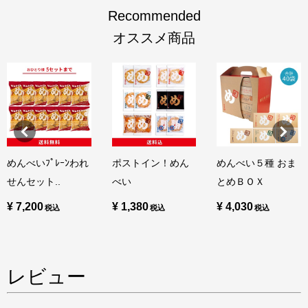
Recommended
オススメ商品
めんべいﾌﾟﾚｰﾝわれ
ポストイン！めん
めんべい５種 おま
せんセット..
べい
とめＢＯＸ
¥ 7,200
¥ 1,380
¥ 4,030
レビュー