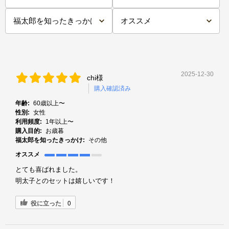
2025-12-30
chi様
購入確認済み
年齢:
60歳以上〜
性別:
女性
利用頻度:
1年以上〜
購入目的:
お歳暮
福太郎を知ったきっかけ:
その他
オススメ
とても喜ばれました。
明太子とのセットは嬉しいです！
役に立った
0