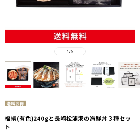
1
5
/
福撰(有色)240gと長崎松浦港の海鮮丼３種セッ
ト