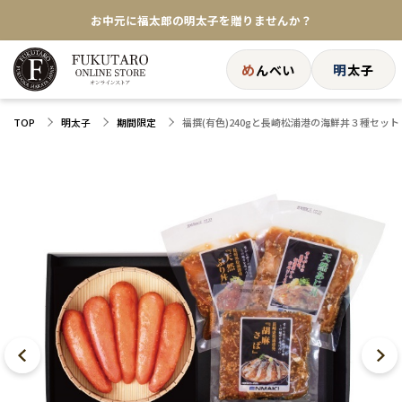
お中元に福太郎の明太子を贈りませんか？
★めんべい25周年記念商品が登場★
め
明
んべい
太子
【色々な味を試したい方へ】ポストイン！めんべい
福撰(有色)240gと長崎松浦港の海鮮丼３種セット
TOP
明太子
期間限定
送料全国一律770円！10,800円以上で送料無料