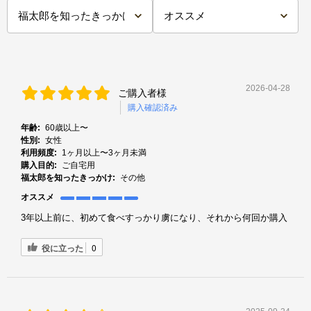
2026-04-28
ご購入者様
購入確認済み
年齢:
60歳以上〜
性別:
女性
利用頻度:
1ヶ月以上〜3ヶ月未満
購入目的:
ご自宅用
福太郎を知ったきっかけ:
その他
オススメ
3年以上前に、初めて食べすっかり虜になり、それから何回か購入
役に立った
0