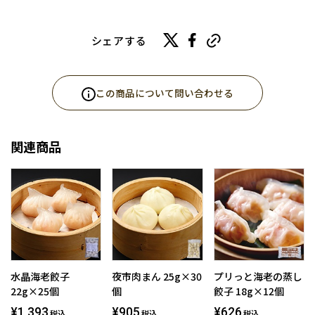
シェアする
この商品について問い合わせる
関連商品
水晶海老餃子
夜市肉まん 25g×30
プリっと海老の蒸し
22g×25個
個
餃子 18g×12個
¥1,393
¥905
¥626
税込
税込
税込