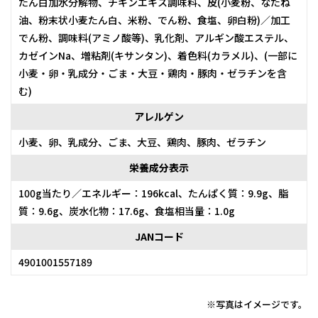
たん白加水分解物、チキンエキス調味料、皮(小麦粉、なたね
油、粉末状小麦たん白、米粉、でん粉、食塩、卵白粉)／加工
でん粉、調味料(アミノ酸等)、乳化剤、アルギン酸エステル、
カゼインNa、増粘剤(キサンタン)、着色料(カラメル)、(一部に
小麦・卵・乳成分・ごま・大豆・鶏肉・豚肉・ゼラチンを含
む)
アレルゲン
小麦、卵、乳成分、ごま、大豆、鶏肉、豚肉、ゼラチン
栄養成分表示
100g当たり／エネルギー：196kcal、たんぱく質：9.9g、脂
質：9.6g、炭水化物：17.6g、食塩相当量：1.0g
JANコード
4901001557189
※写真はイメージです。