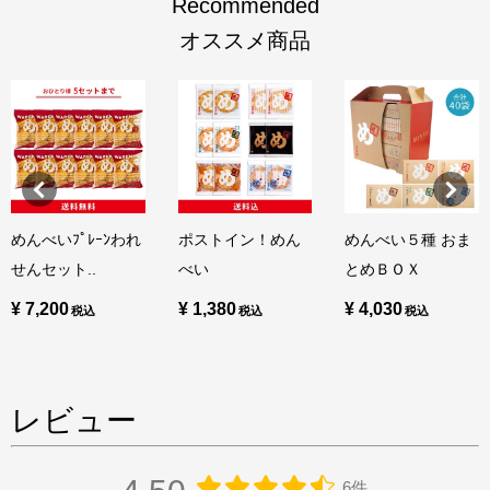
Recommended
オススメ商品
めんべいﾌﾟﾚｰﾝわれ
ポストイン！めん
めんべい５種 おま
せんセット..
べい
とめＢＯＸ
¥ 7,200
¥ 1,380
¥ 4,030
レビュー
6件