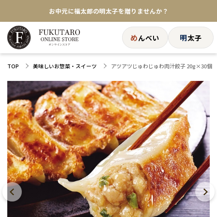
★めんべい25周年記念商品が登場★
【色々な味を試したい方へ】ポストイン！めんべい
め
明
んべい
太子
送料全国一律770円！10,800円以上で送料無料
アツアツじゅわじゅわ肉汁餃子 20g×30個
TOP
美味しいお惣菜・スイーツ