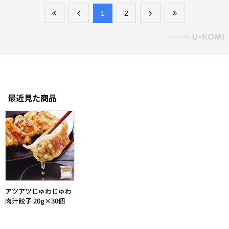
​1
​2
最近見た商品
アツアツじゅわじゅわ
肉汁餃子 20g×30個