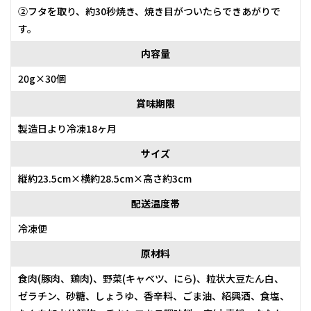
②フタを取り、約30秒焼き、焼き目がついたらできあがりで
す。
内容量
20g×30個
賞味期限
製造日より冷凍18ヶ月
サイズ
縦約23.5cm×横約28.5cm×高さ約3cm
配送温度帯
冷凍便
原材料
食肉(豚肉、鶏肉)、野菜(キャベツ、にら)、粒状大豆たん白、
ゼラチン、砂糖、しょうゆ、香辛料、ごま油、紹興酒、食塩、