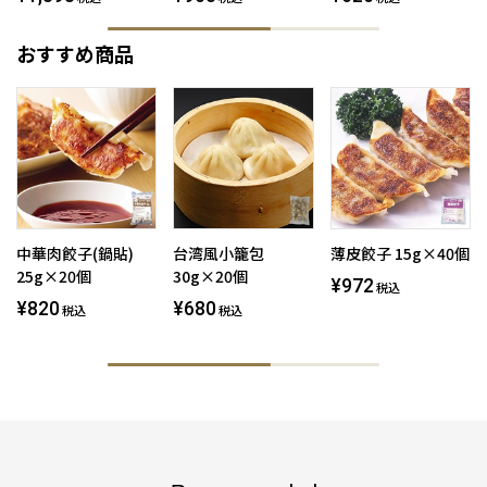
おすすめ商品
中華肉餃子(鍋貼)
台湾風小籠包
薄皮餃子 15g×40個
25g×20個
30g×20個
¥972
税込
¥820
¥680
税込
税込