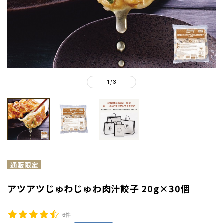
1
3
/
アツアツじゅわじゅわ肉汁餃子 20g×30個
6件