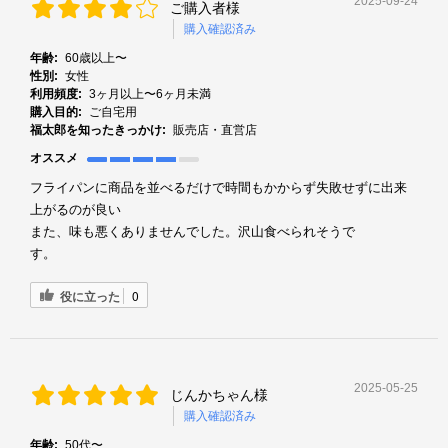
2025-09-24
ご購入者様
購入確認済み
年齢:
60歳以上〜
性別:
女性
利用頻度:
3ヶ月以上〜6ヶ月未満
購入目的:
ご自宅用
福太郎を知ったきっかけ:
販売店・直営店
オススメ
フライパンに商品を並べるだけで時間もかからず失敗せずに出来
上がるのが良い
また、味も悪くありませんでした。沢山食べられそうで
す。
役に立った
0
2025-05-25
じんかちゃん様
購入確認済み
年齢:
50代〜