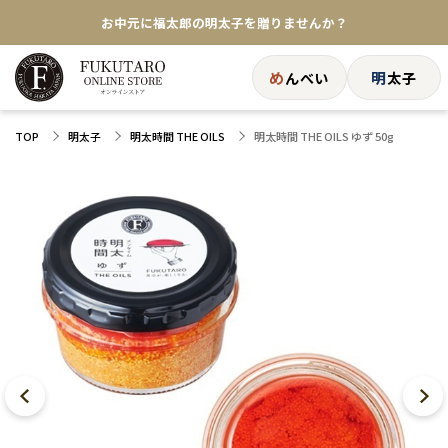
お中元に福太郎の明太子を贈りませんか？
★めんべい25周年記念商品が登場★
め
明
んべい
太子
【色々な味を試したい方へ】ポストイン！めんべい
明太時間 THE OILS ゆず 50g
TOP
明太子
明太時間 THE OILS
送料全国一律770円！10,800円以上で送料無料