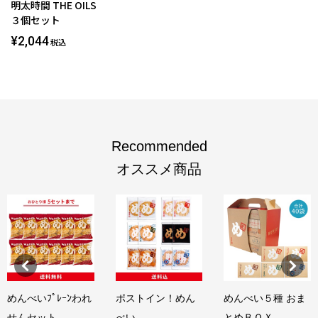
明太時間 THE OILS
３個セット
¥2,044
税込
Recommended
オススメ商品
めんべいﾌﾟﾚｰﾝわれ
ポストイン！めん
めんべい５種 おま
せんセット..
べい
とめＢＯＸ