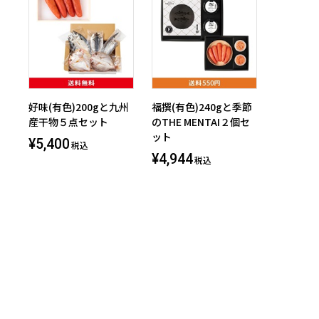
好味(有色)200gと九州
福撰(有色)240gと季節
産干物５点セット
のTHE MENTAI２個セ
ット
¥5,400
税込
¥4,944
税込