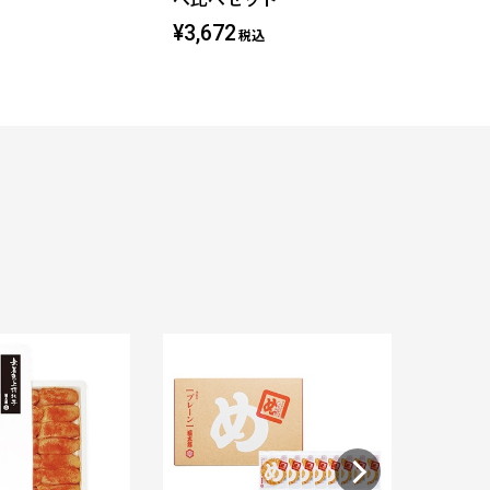
¥3,672
税込
福太郎 め
¥ 860