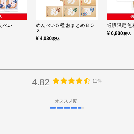
んべい
めんべい５種 おまとめＢＯ
通販限定 無着
Ｘ
¥ 6,800
¥ 4,030
4.82
11件
オススメ度