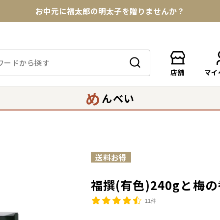
★めんべい25周年記念商品が登場★
【色々な味を試したい方へ】ポストイン！めんべい
送料全国一律770円！10,800円以上で送料無料
店舗
マイ
め
んべい
福撰(有色)240gと梅
11件