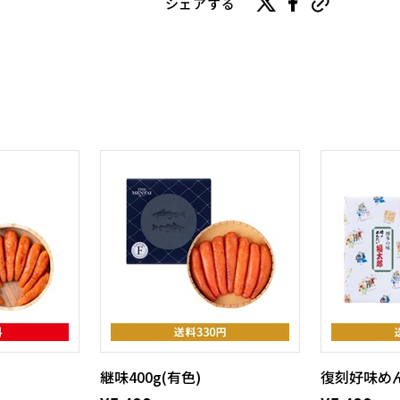
シェアする
継味400g(有色)
復刻好味めん