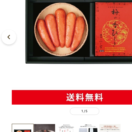
1
5
/