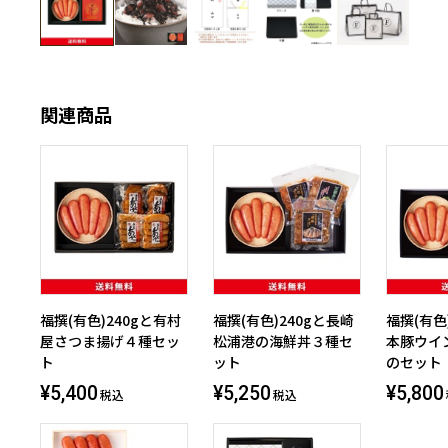
関連商品
福撰(有色)240gと有村
福撰(有色)240gと長崎
福撰(有色
屋さつま揚げ４種セッ
松浦港の海鮮丼３種セ
本豚ウイ
ト
ット
のセット
¥5,400
¥5,250
¥5,800
税込
税込