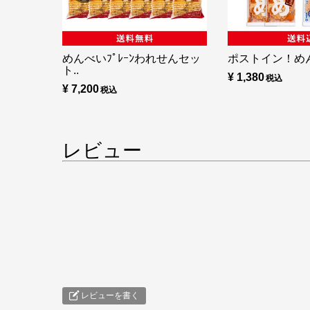
めんべいﾌﾟﾚｰﾝわれせんセッ
ポストイン！め
ト..
¥ 1,380
¥ 7,200
レビュー
レビューを書く