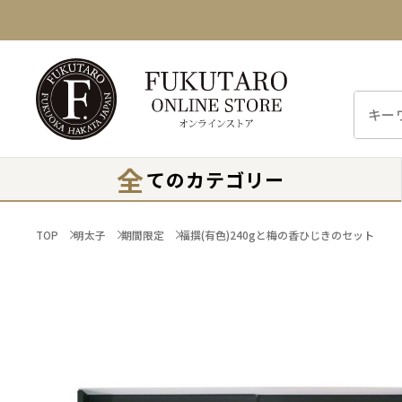
全
てのカテゴリー
TOP
明太子
期間限定
福撰(有色)240gと梅の香ひじきのセット