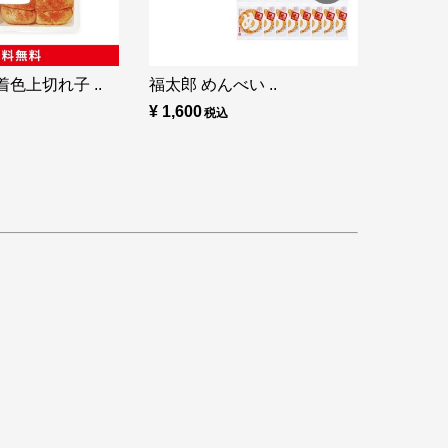
色上切れ子 ..
福太郎 めんべい ..
¥ 1,600