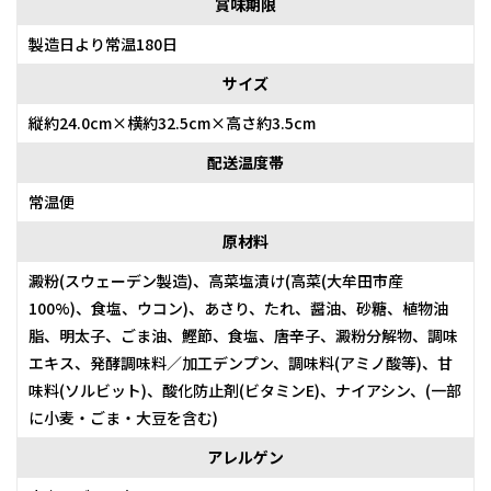
賞味期限
製造日より常温180日
サイズ
縦約24.0cm×横約32.5cm×高さ約3.5cm
配送温度帯
常温便
原材料
澱粉(スウェーデン製造)、高菜塩漬け(高菜(大牟田市産
100%)、食塩、ウコン)、あさり、たれ、醤油、砂糖、植物油
脂、明太子、ごま油、鰹節、食塩、唐辛子、澱粉分解物、調味
エキス、発酵調味料／加工デンプン、調味料(アミノ酸等)、甘
味料(ソルビット)、酸化防止剤(ビタミンE)、ナイアシン、(一部
に小麦・ごま・大豆を含む)
アレルゲン