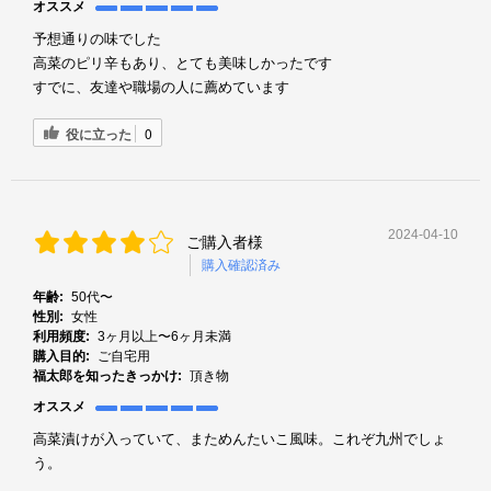
オススメ
予想通りの味でした
高菜のピリ辛もあり、とても美味しかったです
すでに、友達や職場の人に薦めています
役に立った
0
2024-04-10
ご購入者様
購入確認済み
年齢:
50代〜
性別:
女性
利用頻度:
3ヶ月以上〜6ヶ月未満
購入目的:
ご自宅用
福太郎を知ったきっかけ:
頂き物
オススメ
高菜漬けが入っていて、まためんたいこ風味。これぞ九州でしょ
う。