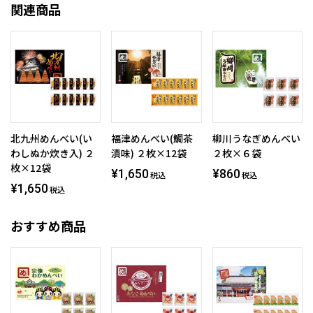
関連商品
北九州めんべい(い
福津めんべい(鯛茶
柳川うなぎめんべい
わしぬか炊き入) ２
漬味) ２枚×12袋
２枚×６袋
枚×12袋
¥1,650
¥860
税込
税込
¥1,650
税込
おすすめ商品