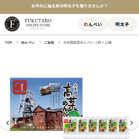
★めんべい25周年記念商品が登場★
【色々な味を試したい方へ】ポストイン！めんべい
め
明
んべい
太子
送料全国一律770円！10,800円以上で送料無料
大牟田高菜めんべい ２枚×12袋
TOP
めんべい
ご当地