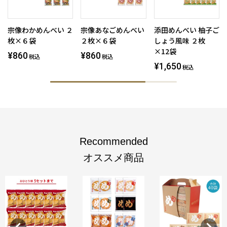
宗像わかめんべい ２
宗像あなごめんべい
添田めんべい 柚子ご
枚×６袋
２枚×６袋
しょう風味 ２枚
×12袋
¥860
¥860
税込
税込
¥1,650
税込
Recommended
オススメ商品