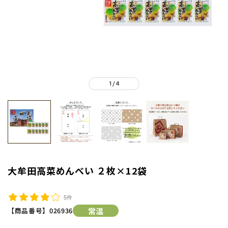
1
4
/
大牟田高菜めんべい ２枚×12袋
5件
【商品番号】
026936
常温