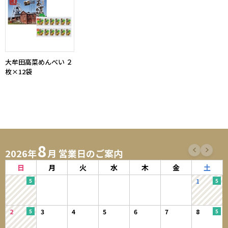
大牟田高菜めんべい ２
枚×12袋
8
2026年
月 営業日のご案内
日
月
火
水
木
金
土
1
2
3
4
5
6
7
8