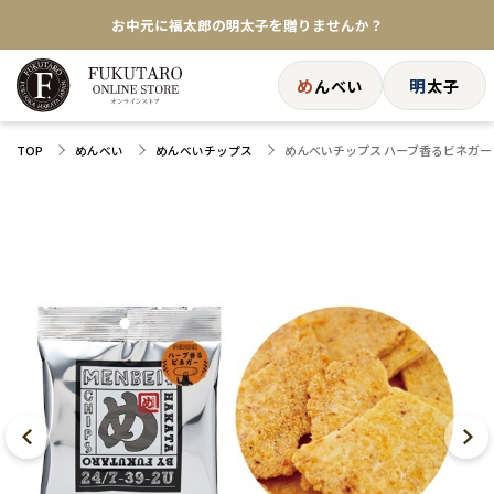
お中元に福太郎の明太子を贈りませんか？
★めんべい25周年記念商品が登場★
め
明
んべい
太子
【色々な味を試したい方へ】ポストイン！めんべい
めんべいチップス ハーブ香るビネガー 2
TOP
めんべい
めんべいチップス
送料全国一律770円！10,800円以上で送料無料