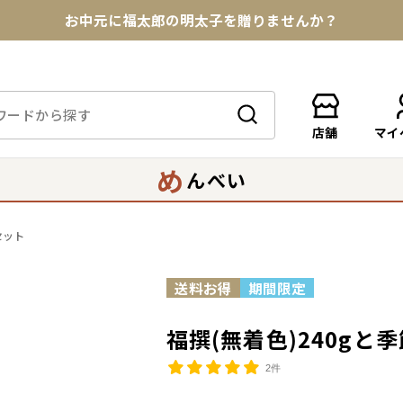
お中元に福太郎の明太子を贈りませんか？
★めんべい25周年記念商品が登場★
【色々な味を試したい方へ】ポストイン！めんべい
店舗
マイ
送料全国一律770円！10,800円以上で送料無料
め
んべい
セット
福撰(無着色)240gと季
2件