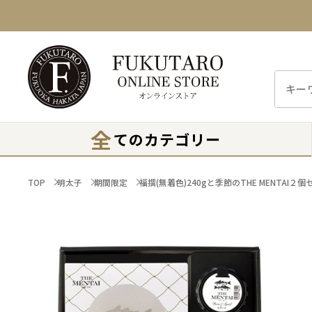
全
てのカテゴリー
TOP
明太子
期間限定
福撰(無着色)240gと季節のTHE MENTAI２個