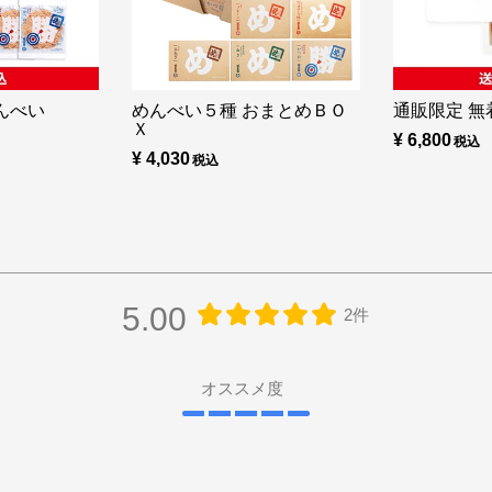
んべい
めんべい５種 おまとめＢＯ
通販限定 無着
Ｘ
¥ 6,800
¥ 4,030
5.00
2件
オススメ度