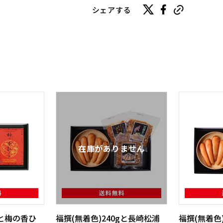
シェアする
gと梅の香ひ
福撰(無着色)240gと長崎松浦
福撰(無着色