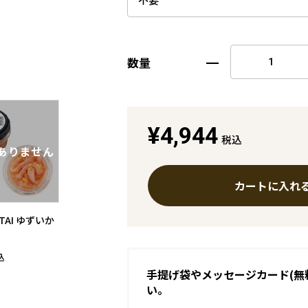
数量
¥4,944
税込
カートに入れ
NTAI ゆずいか
込
手提げ袋やメッセージカード(無
い。