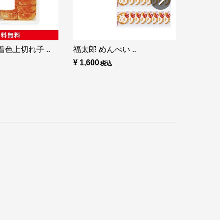
色上切れ子 ..
福太郎 めんべい ..
¥ 1,600