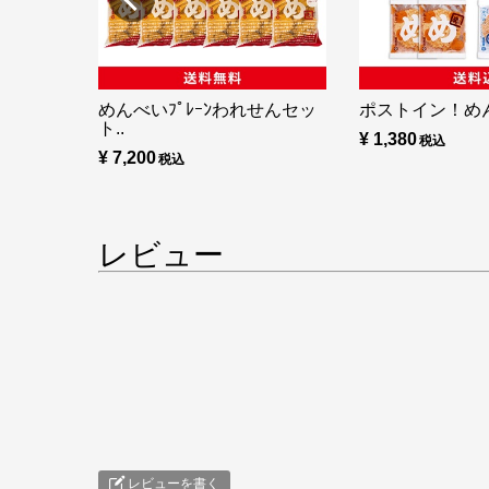
めんべいﾌﾟﾚｰﾝわれせんセッ
ポストイン！め
ト..
¥ 1,380
¥ 7,200
レビュー
レビューを書く