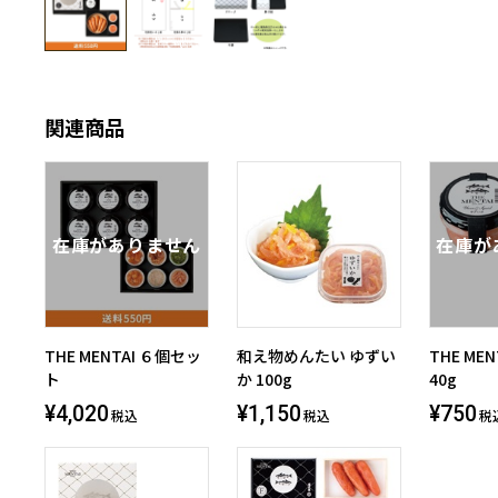
関連商品
THE MENTAI ６個セッ
和え物めんたい ゆずい
THE ME
ト
か 100g
40g
¥4,020
¥1,150
¥750
税込
税込
税