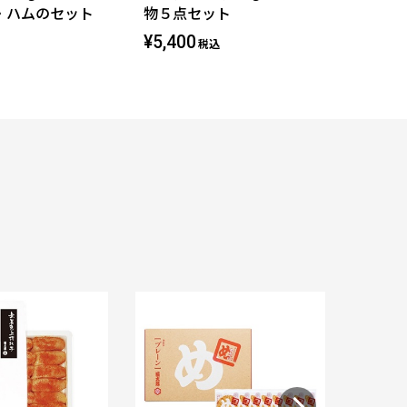
・ハムのセット
物５点セット
¥5,400
税込
福太郎 め
¥ 860