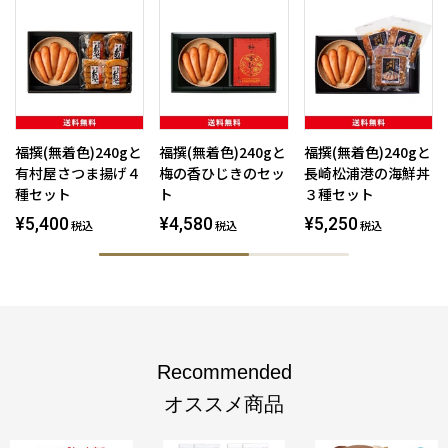
福撰(無着色)240gと
福撰(無着色)240gと
福撰(無着色)240gと
有村屋さつま揚げ４
梅の香ひじきのセッ
長崎松浦港の海鮮丼
種セット
ト
３種セット
¥5,400
¥4,580
¥5,250
税込
税込
税込
Recommended
オススメ商品