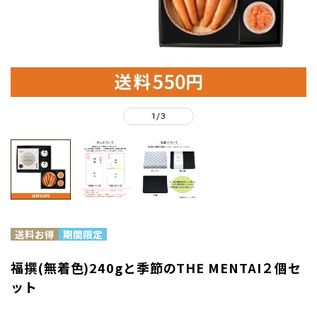
1
3
/
福撰(無着色)240gと季節のTHE MENTAI２個セ
ット