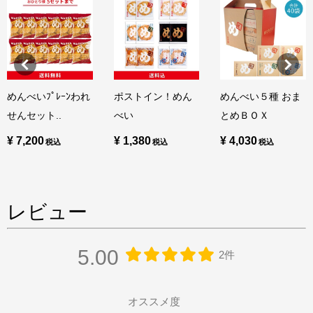
めんべいﾌﾟﾚｰﾝわれ
ポストイン！めん
めんべい５種 おま
せんセット..
べい
とめＢＯＸ
¥ 7,200
¥ 1,380
¥ 4,030
レビュー
5.00
2件
オススメ度