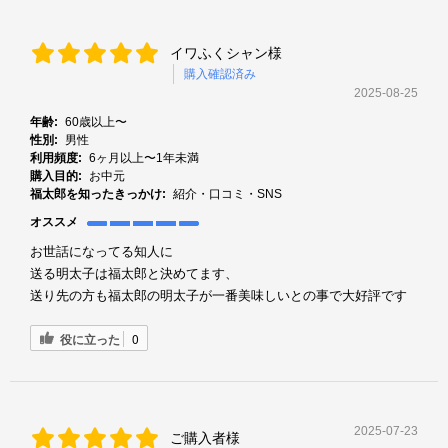
イワふくシャン様
購入確認済み
2025-08-25
年齢:
60歳以上〜
性別:
男性
利用頻度:
6ヶ月以上〜1年未満
購入目的:
お中元
福太郎を知ったきっかけ:
紹介・口コミ・SNS
オススメ
お世話になってる知人に
送る明太子は福太郎と決めてます、
送り先の方も福太郎の明太子が一番美味しいとの事で大好評です
役に立った
0
2025-07-23
ご購入者様