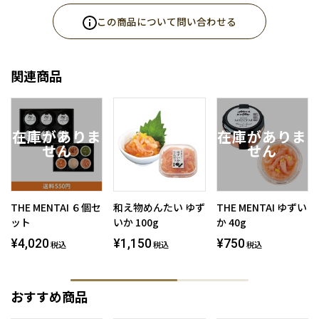
この商品について問い合わせる
関連商品
THE MENTAI ６個セ
和え物めんたい ゆず
THE MENTAI ゆずい
ット
いか 100g
か 40g
¥4,020
¥1,150
¥750
税込
税込
税込
おすすめ商品