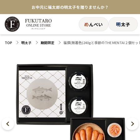
お中元に福太郎の明太子を贈りませんか？
★めんべい25周年記念商品が登場★
め
明
んべい
太子
【色々な味を試したい方へ】ポストイン！めんべい
福撰(無着色)240gと季節のTHE MENTAI２個セッ
TOP
明太子
期間限定
送料全国一律770円！10,800円以上で送料無料