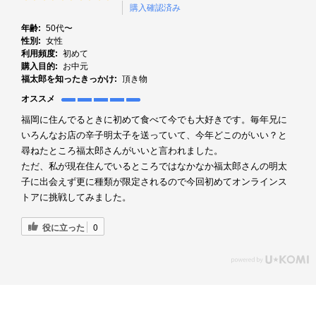
購入確認済み
年齢:
50代〜
性別:
女性
利用頻度:
初めて
購入目的:
お中元
福太郎を知ったきっかけ:
頂き物
オススメ
福岡に住んでるときに初めて食べて今でも大好きです。毎年兄に
いろんなお店の辛子明太子を送っていて、今年どこのがいい？と
尋ねたところ福太郎さんがいいと言われました。
ただ、私が現在住んでいるところではなかなか福太郎さんの明太
子に出会えず更に種類が限定されるので今回初めてオンラインス
トアに挑戦してみました。
役に立った
0