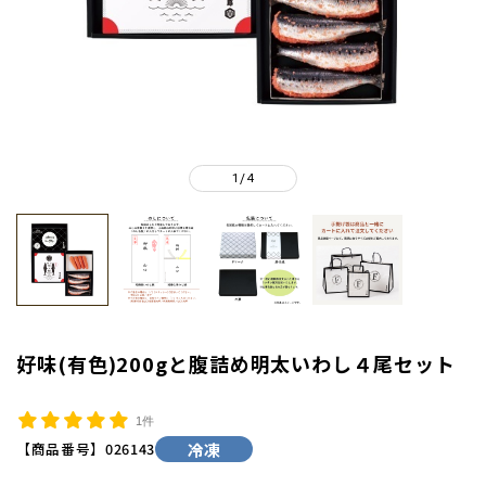
1
4
/
好味(有色)200gと腹詰め明太いわし４尾セット
1件
【商品番号】
026143
冷凍