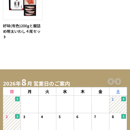
好味(有色)200gと腹詰
め明太いわし４尾セッ
ト
8
2026年
月 営業日のご案内
日
月
火
水
木
金
土
1
2
3
4
5
6
7
8