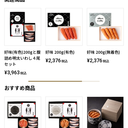
好味(有色)200gと腹
好味 200g(有色)
好味 200g(無着色)
詰め明太いわし４尾
¥2,376
¥2,376
税込
税込
セット
¥3,963
税込
おすすめ商品