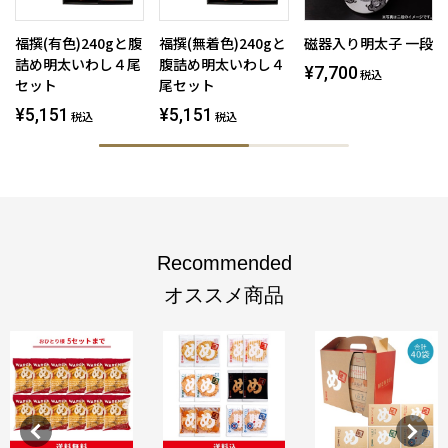
福撰(有色)240gと腹
福撰(無着色)240gと
磁器入り明太子 一段
詰め明太いわし４尾
腹詰め明太いわし４
¥7,700
税込
セット
尾セット
¥5,151
¥5,151
税込
税込
Recommended
オススメ商品