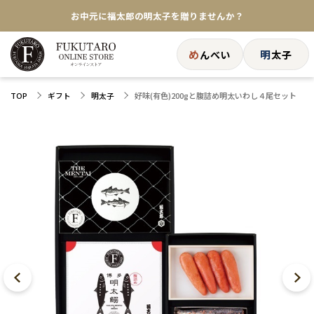
お中元に福太郎の明太子を贈りませんか？
★めんべい25周年記念商品が登場★
め
明
んべい
太子
【色々な味を試したい方へ】ポストイン！めんべい
好味(有色)200gと腹詰め明太いわし４尾セット
TOP
ギフト
明太子
送料全国一律770円！10,800円以上で送料無料