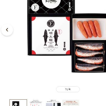
1
4
/