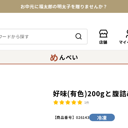
お中元に福太郎の明太子を贈りませんか？
★めんべい25周年記念商品が登場★
【色々な味を試したい方へ】ポストイン！めんべい
店舗
マイ
送料全国一律770円！10,800円以上で送料無料
め
んべい
好味(有色)200gと
1件
冷凍
【商品番号】
026143