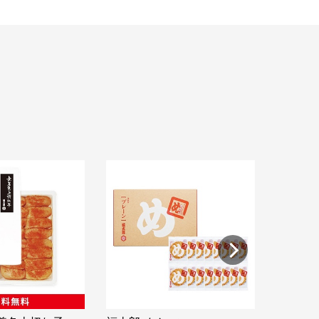
福太郎 め
¥ 860