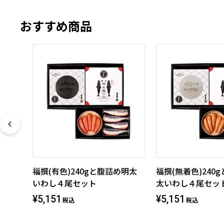
おすすめ商品
福撰(有色)240gと腹詰め明太
福撰(無着色)240
いわし４尾セット
太いわし４尾セッ
¥5,151
¥5,151
税込
税込