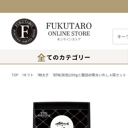
全
てのカテゴリー
TOP
ギフト
明太子
好味(有色)200gと腹詰め明太いわし４尾セット