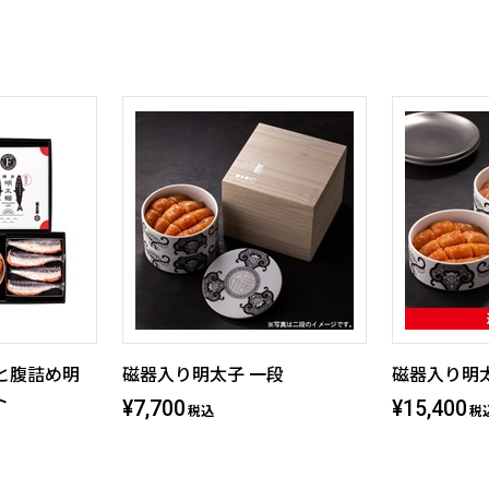
gと腹詰め明
磁器入り明太子 一段
磁器入り明太
ト
¥7,700
¥15,400
税込
税