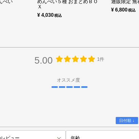
んべい
めんべい５種 おまとめＢＯ
通販限定 無着
Ｘ
¥ 6,800
¥ 4,030
5.00
1件
オススメ度
日付順 ↓