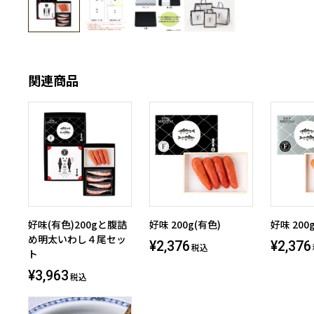
関連商品
好味(有色)200gと腹詰
好味 200g(有色)
好味 200
め明太いわし４尾セッ
¥2,376
¥2,376
税込
ト
¥3,963
税込