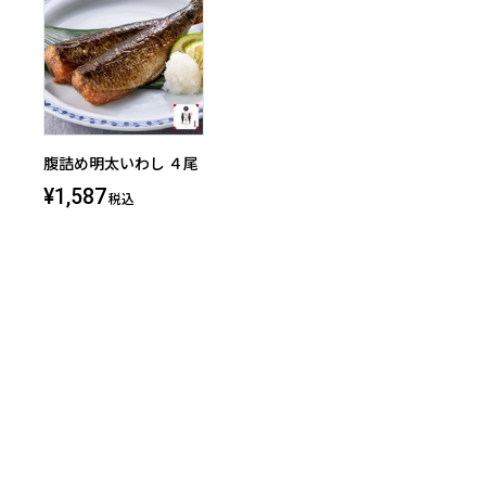
腹詰め明太いわし ４尾
¥1,587
税込