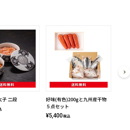
子 二段
好味(有色)200gと九州産干物
５点セット
込
¥5,400
税込