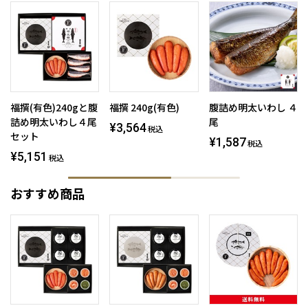
福撰(有色)240gと腹
福撰 240g(有色)
腹詰め明太いわし ４
詰め明太いわし４尾
尾
¥3,564
税込
セット
¥1,587
税込
¥5,151
税込
おすすめ商品