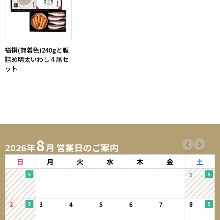
福撰(無着色)240gと腹
詰め明太いわし４尾セ
ット
8
2026年
月 営業日のご案内
日
月
火
水
木
金
土
1
2
3
4
5
6
7
8