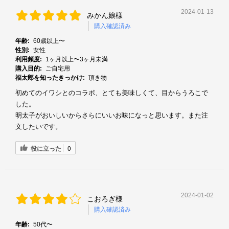
2024-01-13
みかん娘様
購入確認済み
年齢:
60歳以上〜
性別:
女性
利用頻度:
1ヶ月以上〜3ヶ月未満
購入目的:
ご自宅用
福太郎を知ったきっかけ:
頂き物
初めてのイワシとのコラボ、とても美味しくて、目からうろこで
した。
明太子がおいしいからさらにいいお味になっと思います。また注
文したいです。
役に立った
0
2024-01-02
こおろぎ様
購入確認済み
年齢:
50代〜