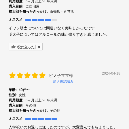
利用頻度:
6ヶ月以上〜1年未満
購入目的:
ご自宅用
福太郎を知ったきっかけ:
販売店・直営店
オススメ
イワシ明太については間違いなく美味しかったです
明太子についてはアルコールの味が残りすぎと感じました。
役に立った
0
2024-04-18
ピノ子ママ様
購入確認済み
年齢:
40代〜
性別:
女性
利用頻度:
6ヶ月以上〜1年未満
購入目的:
その他
福太郎を知ったきっかけ:
その他
オススメ
入学祝いのお返しに送ったのですが、大変喜んでもらえました。