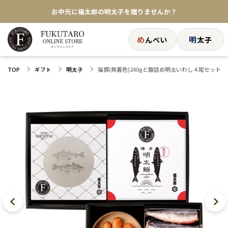
お中元に福太郎の明太子を贈りませんか？
★めんべい25周年記念商品が登場★
め
明
んべい
太子
【色々な味を試したい方へ】ポストイン！めんべい
福撰(無着色)240gと腹詰め明太いわし４尾セット
TOP
ギフト
明太子
送料全国一律770円！10,800円以上で送料無料