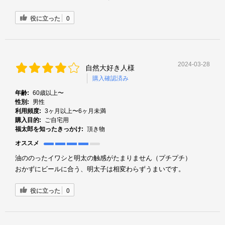
役に立った
0
2024-03-28
自然大好き人様
購入確認済み
年齢:
60歳以上〜
性別:
男性
利用頻度:
3ヶ月以上〜6ヶ月未満
購入目的:
ご自宅用
福太郎を知ったきっかけ:
頂き物
オススメ
油ののったイワシと明太の触感がたまりません（プチプチ）
おかずにビールに合う、明太子は相変わらずうまいです。
役に立った
0