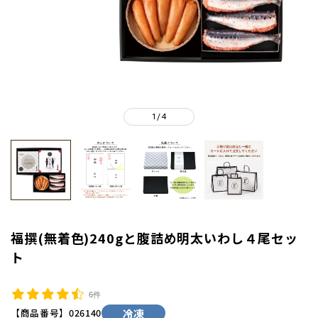
1
4
/
福撰(無着色)240gと腹詰め明太いわし４尾セッ
ト
6件
【商品番号】
026140
冷凍