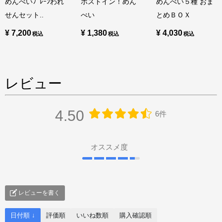
めんべいﾌﾟﾚｰﾝわれ
ポストイン！めん
めんべい５種 おま
せんセット..
べい
とめＢＯＸ
¥ 7,200
¥ 1,380
¥ 4,030
レビュー
4.50
6件
オススメ度
レビューを書く
日付順 ↓
評価順
いいね数順
購入確認順