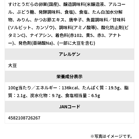
すけとうだらの卵巣(国産)、醸造調味料(米醸造液、アルコー
ル、ぶどう糖、発酵調味料、食塩)、食塩、たん白加水分解
物、みりん、かつお節エキス、唐辛子、魚醤調味料／甘味料
(ソルビット、カンゾウ)、調味料(アミノ酸等)、酸化防止剤(ビ
タミンC)、ナイアシン、着色料(赤102、黄5、赤3、アナト
ー)、発色剤(亜硝酸Na)、(一部に大豆を含む)
アレルゲン
大豆
栄養成分表示
100g当たり／エネルギー：136kcal、たんぱく質：19.5g、脂
質：2.1g、炭水化物：9.7g、食塩相当量：6.5g
JANコード
4582108726267
※写真はイメージです。