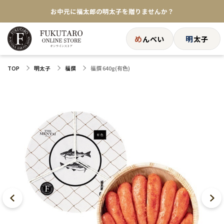
お中元に福太郎の明太子を贈りませんか？
★めんべい25周年記念商品が登場★
め
明
んべい
太子
【色々な味を試したい方へ】ポストイン！めんべい
福撰 640g(有色)
TOP
明太子
福撰
送料全国一律770円！10,800円以上で送料無料