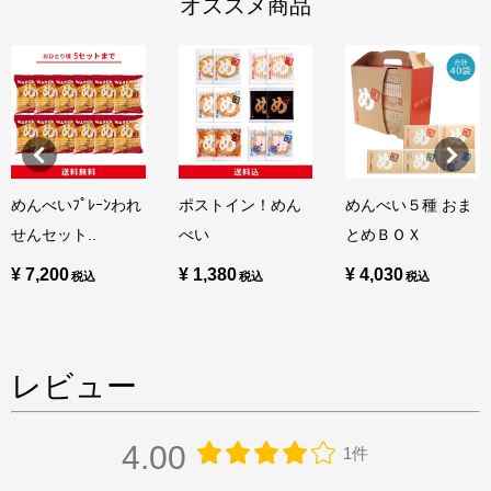
オススメ商品
めんべいﾌﾟﾚｰﾝわれ
ポストイン！めん
めんべい５種 おま
せんセット..
べい
とめＢＯＸ
¥ 7,200
¥ 1,380
¥ 4,030
レビュー
4.00
1件