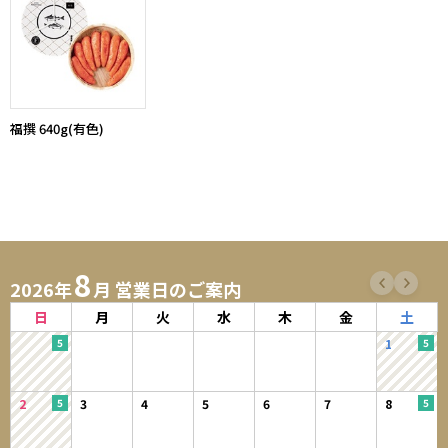
福撰 640g(有色)
8
2026年
月 営業日のご案内
日
月
火
水
木
金
土
1
2
3
4
5
6
7
8