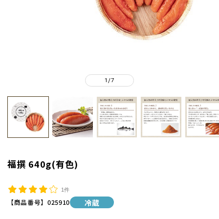
1
7
/
福撰 640g(有色)
1件
【商品番号】
025910
冷蔵