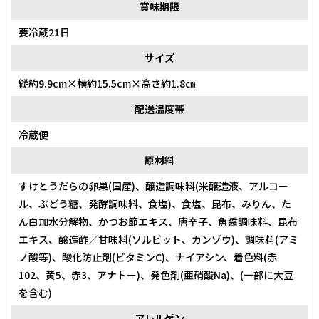
賞味期限
要冷蔵21日
サイズ
縦約9.9cm×横約15.5cm×高さ約1.8㎝
配送温度帯
冷蔵便
原材料
すけとうだらの卵巣(国産)、醸造調味料(米醸造液、アルコー
ル、ぶどう糖、発酵調味料、食塩)、食塩、昆布、みりん、た
ん白加水分解物、かつお節エキス、唐辛子、魚醤調味料、昆布
エキス、醸造酢／甘味料(ソルビット、カンゾウ)、調味料(アミ
ノ酸等)、酸化防止剤(ビタミンC)、ナイアシン、着色料(赤
102、黄5、赤3、アナトー)、発色剤(亜硝酸Na)、(一部に大豆
を含む)
アレルゲン