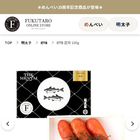
★めんべい25周年記念商品が登場★
【色々な味を試したい方へ】ポストイン！めんべい
め
明
んべい
太子
送料全国一律770円！10,800円以上で送料無料
好味 昆布 100g
TOP
明太子
好味