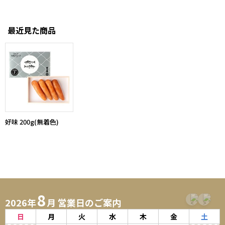
最近見た商品
好味 200g(無着色)
8
2026年
月 営業日のご案内
日
月
火
水
木
金
土