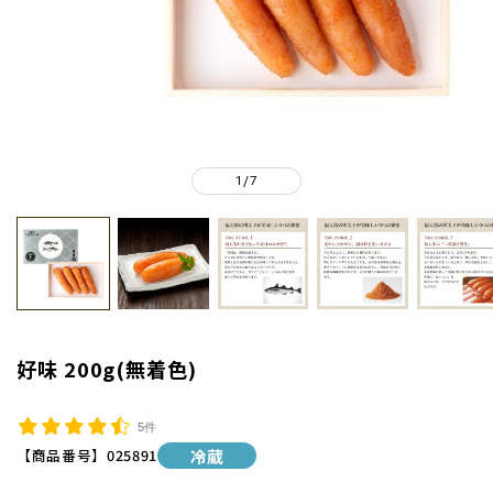
1
7
/
好味 200g(無着色)
5件
【商品番号】
025891
冷蔵