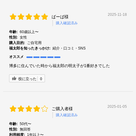
2025-11-18
ばーば様
購入確認済み
年齢:
60歳以上〜
性別:
女性
購入目的:
ご自宅用
福太郎を知ったきっかけ:
紹介・口コミ・SNS
オススメ
博多に住んでいた時から福太郎の明太子が1番好きでした
役に立った
0
2025-01-05
ご購入者様
購入確認済み
年齢:
50代〜
性別:
無回答
利用頻度:
1年以上〜