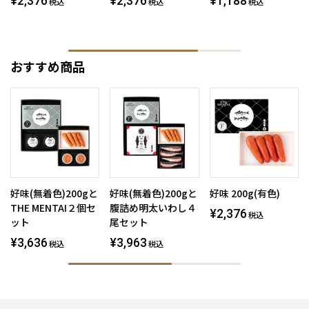
¥2,376
¥2,376
¥1,188
税込
税込
税込
おすすめ商品
好味(無着色)200gと
好味(無着色)200gと
好味 200g(有色)
THE MENTAI２個セ
腹詰め明太いわし４
¥2,376
税込
ット
尾セット
¥3,636
¥3,963
税込
税込