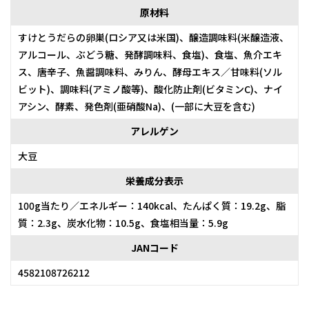
原材料
すけとうだらの卵巣(ロシア又は米国)、醸造調味料(米醸造液、
アルコール、ぶどう糖、発酵調味料、食塩)、食塩、魚介エキ
ス、唐辛子、魚醤調味料、みりん、酵母エキス／甘味料(ソル
ビット)、調味料(アミノ酸等)、酸化防止剤(ビタミンC)、ナイ
アシン、酵素、発色剤(亜硝酸Na)、(一部に大豆を含む)
アレルゲン
大豆
栄養成分表示
100g当たり／エネルギー：140kcal、たんぱく質：19.2g、脂
質：2.3g、炭水化物：10.5g、食塩相当量：5.9g
JANコード
4582108726212