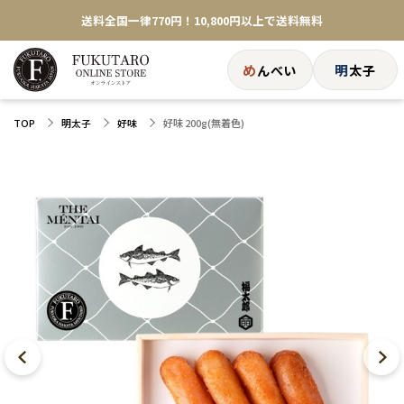
送料全国一律770円！10,800円以上で送料無料
め
明
んべい
太子
好味 200g(無着色)
TOP
明太子
好味